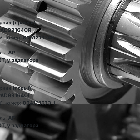
рник (правый)
PAD99164OR
й номер:
80A121674H
ль:
AP
0Т, у радиатора
рник (левый)
PAD99164OL
й номер:
80A121673H
ль:
AP
0Т, у радиатора