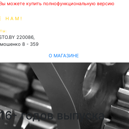
. Вы можете купить полнофункциональную версию
Е НАМ!
1-99-16
0
ТЫ:
shopping_cart
STO.BY
220086,
имошенко 8 - 359
О МАГАЗИНЕ
16- годов выпуска