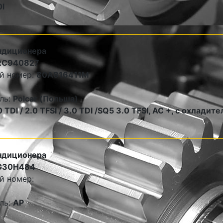
0l
ндиционера
RC940827
й номер:
80A816411M
ль:
Polcar (Польша)
0 TDI / 2.0 TFSI / 3.0 TDI /SQ5 3.0 TFSI, AC +, с охладит
ндиционера
G30H484
й номер:
ль:
AP