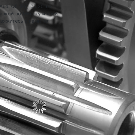
udi Q5 (FY) 05.2016-
авкой по Минску и всей
свяжитесь с нами по