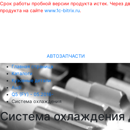
Срок работы пробной версии продукта истек. Через д
продукта на сайте
www.1c-bitrix.ru
.
АВТОЗАПЧАСТИ
Главная страница
Каталоги
Кузовные детали
Audi
Q5 (FY) - 05.2016-
Система охлаждения
Система охлаждения д