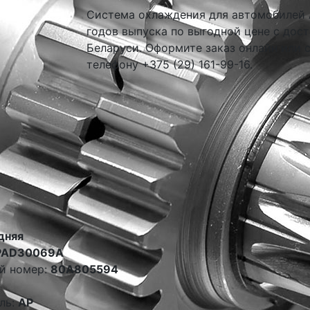
Система охлаждения для автомобилей A
годов выпуска по выгодной цене с дост
Беларуси. Оформите заказ онлайн или 
телефону +375 (29) 161-99-16.
дняя
PAD30069A
й номер:
80A805594
ль:
AP