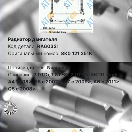
Радиатор двигателя
Код детали:
RA60321
Оригинальный номер:
8K0 121 251K
Производитель:
Nascence
Описание:
2.0TDi, 1.8TFSi, 2.0TFSi, АКПП, Audi
A4 2008>, A5 c 2007>, A7 c 2009>, A6 c 2011>,
Q5 c 2008>