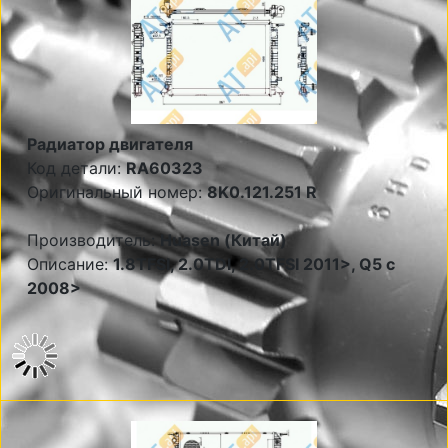
Радиатор двигателя
Код детали:
RA60323
Оригинальный номер:
8K0.121.251 R
Производитель:
Huasen (Китай)
Описание:
1.8TFSI, 2.0TDI, 2.0TFSI 2011>, Q5 c
2008>