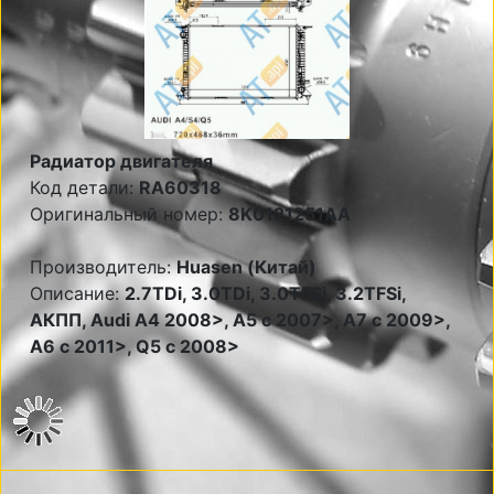
Радиатор двигателя
Код детали:
RA60318
Оригинальный номер:
8K0121251AA
Производитель:
Huasen (Китай)
Описание:
2.7TDi, 3.0TDi, 3.0TFSi, 3.2TFSi,
АКПП, Audi A4 2008>, A5 c 2007>, A7 c 2009>,
A6 c 2011>, Q5 c 2008>