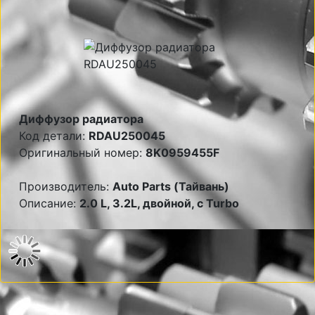
Диффузор радиатора
Код детали:
RDAU250045
Оригинальный номер:
8K0959455F
Производитель:
Auto Parts (Тайвань)
Описание:
2.0 L, 3.2L, двойной, c Turbo