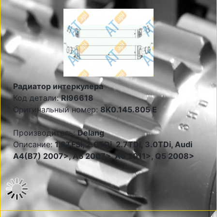
Радиатор интеркулера
Код детали:
RI96618
Оригинальный номер:
8K0.145.805 E
Производитель:
Delang
Описание:
1.8TFSi, 2.0TDi, 2.7TDi, 3.0TDi, Audi
A4(B7) 2007>, A5 2007>, A6 2011>, Q5 2008>