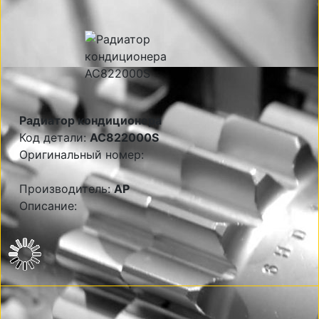
Радиатор кондиционера
Код детали:
AC822000S
Оригинальный номер:
Производитель:
AP
Описание: