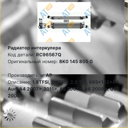
Радиатор интеркулера
Код детали:
RC96567Q
Оригинальный номер:
8K0 145 805 G
Производитель:
AP
Описание:
1.8TFSI, 2.0TFSI, 2.0 TDI, 665x142x64,
Audi A4 2007>,2011>, A5 2007>, A6 2008>, Q5
2008>