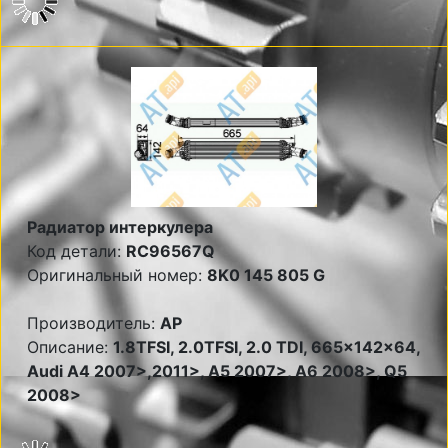
Радиатор интеркулера
Код детали:
RC96567Q
Оригинальный номер:
8K0 145 805 G
Производитель:
AP
Описание:
1.8TFSI, 2.0TFSI, 2.0 TDI, 665x142x64,
Audi A4 2007>,2011>, A5 2007>, A6 2008>, Q5
2008>