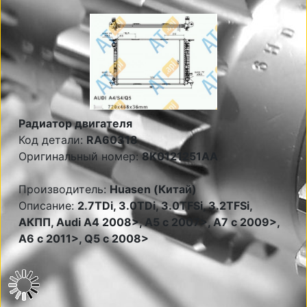
Радиатор двигателя
Код детали:
RA60318
Оригинальный номер:
8K0121251AA
Производитель:
Huasen (Китай)
Описание:
2.7TDi, 3.0TDi, 3.0TFSi, 3.2TFSi,
АКПП, Audi A4 2008>, A5 c 2007>, A7 c 2009>,
A6 c 2011>, Q5 c 2008>