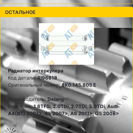
ОСТАЛЬНОЕ
Радиатор интеркулера
Код детали:
RI96618
Оригинальный номер:
8K0.145.805 E
Производитель:
Delang
Описание:
1.8TFSi, 2.0TDi, 2.7TDi, 3.0TDi, Audi
A4(B7) 2007>, A5 2007>, A6 2011>, Q5 2008>