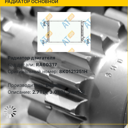
РАДИАТОР ОСНОВНОЙ
Радиатор двигателя
Код детали:
RA60317
Оригинальный номер:
8K0121251H
Производитель:
Delang
Описание:
2.7TDi, 3.0TDi, 3.0TFSi