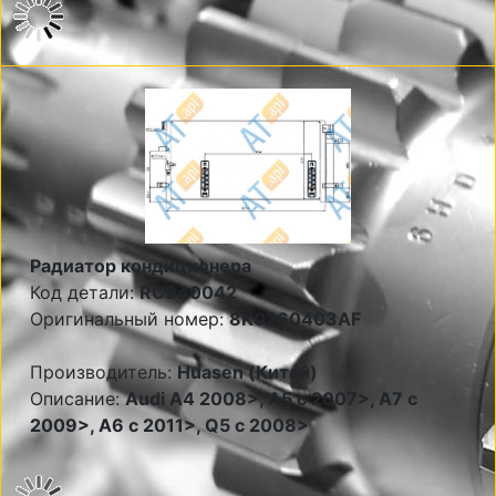
Радиатор кондиционера
Код детали:
RC940042
Оригинальный номер:
8K0260403AF
Производитель:
Huasen (Китай)
Описание:
Audi A4 2008>, A5 c 2007>, A7 c
2009>, A6 c 2011>, Q5 c 2008>