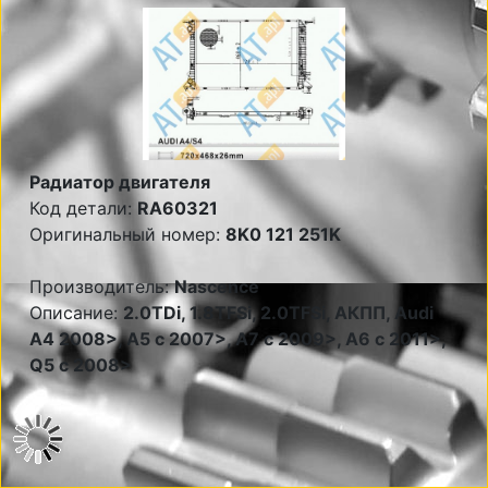
Радиатор двигателя
Код детали:
RA60321
Оригинальный номер:
8K0 121 251K
Производитель:
Nascence
Описание:
2.0TDi, 1.8TFSi, 2.0TFSi, АКПП, Audi
A4 2008>, A5 c 2007>, A7 c 2009>, A6 c 2011>,
Q5 c 2008>