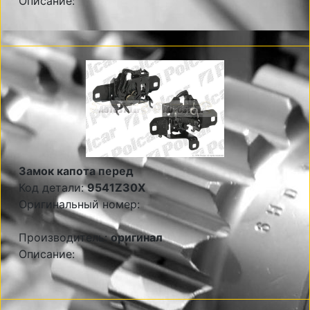
Описание:
Замок капота перед
Код детали:
9541Z30X
Оригинальный номер:
Производитель:
оригинал
Описание: