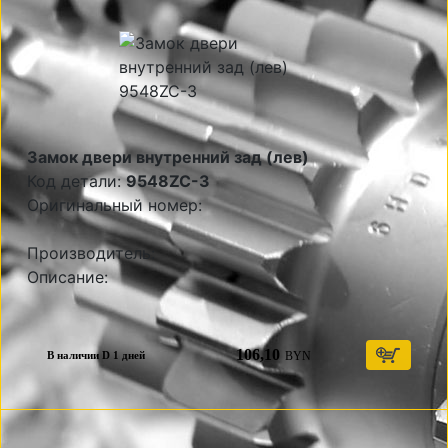
Замок двери внутренний зад (лев)
Код детали:
9548ZC-3
Оригинальный номер:
Производитель:
Описание:
106,10
BYN
В наличии D 1 дней