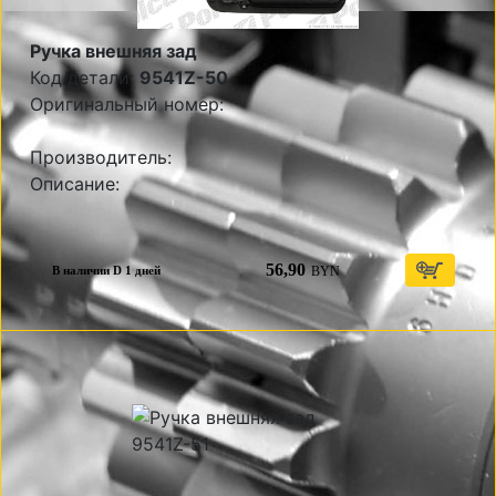
Ручка внешняя зад
Код детали:
9541Z-50
Оригинальный номер:
Производитель:
Описание:
56,90
BYN
В наличии D 1 дней