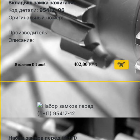
Вкладыш замка зажигания
Код детали:
9541Z-06
Оригинальный номер:
Производитель:
Описание:
402,00
BYN
В наличии D 1 дней
Набор замков перед (Л+П)