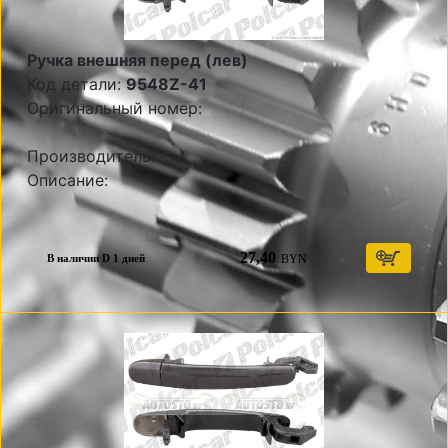
Ручка внешняя перед (лев)
Код детали:
9548Z-41
Оригинальный номер:
Производитель:
Описание:
27,40
BYN
В наличии D 1 дней