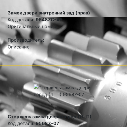
Замок двери внутренний зад (прав)
Код детали:
9548ZC-4F
Оригинальный номер:
Производитель:
Описание:
Стержень замка двери перед (Л=П)
Код детали:
9568Z-07