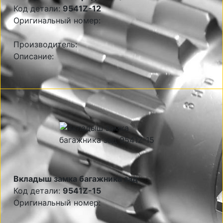
Код детали:
9541Z-12
Оригинальный номер:
Производитель:
Описание:
Вкладыш замка багажника зад
Код детали:
9541Z-15
Оригинальный номер: