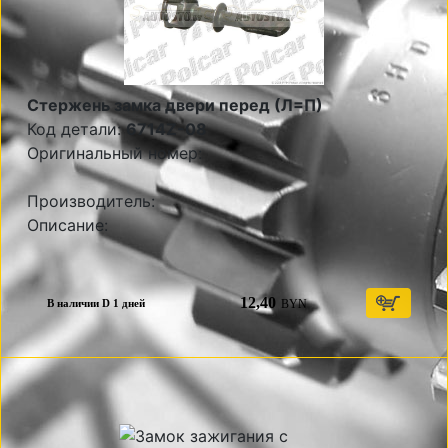
Стержень замка двери перед (Л=П)
Код детали:
6714Z-08
Оригинальный номер:
Производитель:
Описание:
12,40
BYN
В наличии D 1 дней