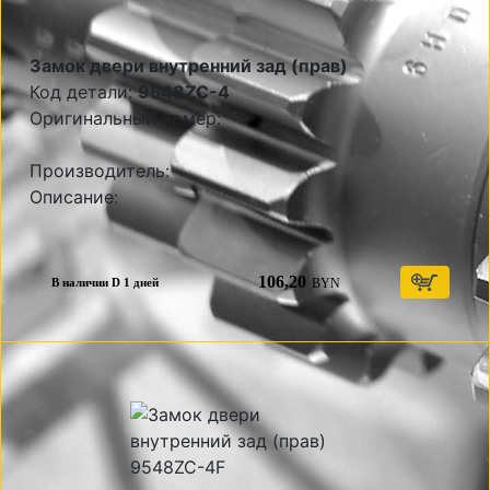
Замок двери внутренний зад (прав)
Код детали:
9548ZC-4
Оригинальный номер:
Производитель:
Описание:
106,20
BYN
В наличии D 1 дней