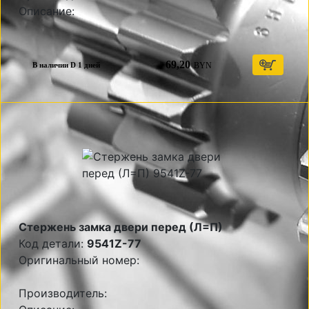
Описание:
69,20
BYN
В наличии D 1 дней
Стержень замка двери перед (Л=П)
Код детали:
9541Z-77
Оригинальный номер:
Производитель: