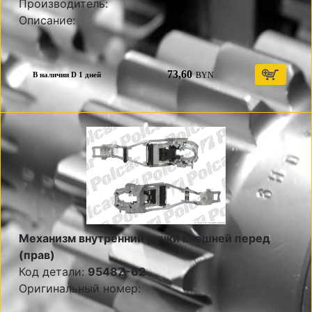
Производитель:
Описание:
73,60
BYN
В наличии D 1 дней
Механизм внутренний ручки внешней перед
(прав)
Код детали:
9548Z-62
Оригинальный номер: