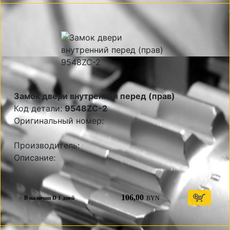
Замок двери внутренний перед (прав)
Код детали:
9548ZC-2
Оригинальный номер:
Производитель:
Описание:
106,00
BYN
В наличии D 1 дней