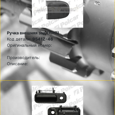
Ручка внешняя зад (Л=П)
Код детали:
9541Z-46
Оригинальный номер:
Производитель:
Описание: