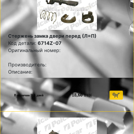
Стержень замка двери перед (Л=П)
Код детали:
6714Z-07
Оригинальный номер:
Производитель:
Описание:
18,60
BYN
В наличии D 1 дней