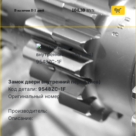
104,30
BYN
В наличии D 1 дней
Замок двери внутренний перед (лев)
Код детали:
9548ZC-1F
Оригинальный номер:
Производитель:
Описание: