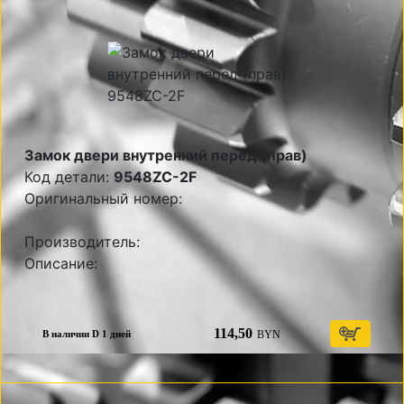
Замок двери внутренний перед (прав)
Код детали:
9548ZC-2F
Оригинальный номер:
Производитель:
Описание:
114,50
BYN
В наличии D 1 дней