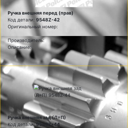
Ручка внешняя перед (прав)
Код детали:
9548Z-42
Оригинальный номер:
Производитель:
Описание:
Ручка внешняя зад (Л=П)
Код детали:
9548Z-44