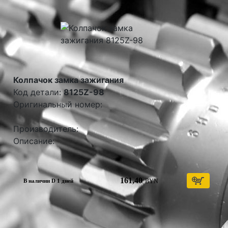
Колпачок замка зажигания
Код детали:
8125Z-98
Оригинальный номер:
Производитель:
Описание:
161,40
BYN
В наличии D 1 дней