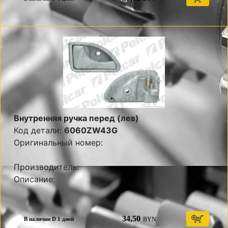
Внутренняя ручка перед (лев)
Код детали:
6060ZW43G
Оригинальный номер:
Производитель:
Описание:
34,50
BYN
В наличии D 1 дней