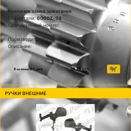
Колпачок замка зажигания
Код детали:
6060Z-98
Оригинальный номер:
Производитель:
Описание:
30,10
BYN
В наличии D 1 дней
РУЧКИ ВНЕШНИЕ