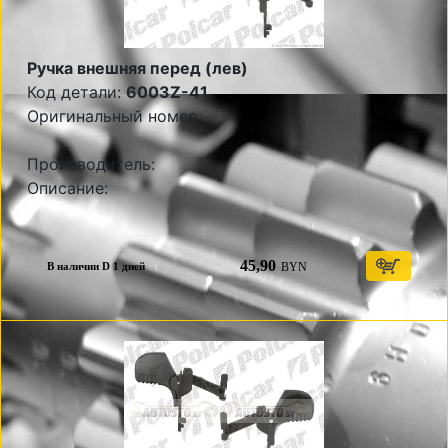
Ручка внешняя перед (лев)
Код детали:
6003Z-41
Оригинальный номер:
Производитель:
Описание:
45,90
BYN
В наличии D 1 дней