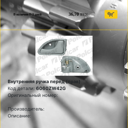
36,70
BYN
В наличии D 1 дней
Внутренняя ручка перед (прав)
Код детали:
6060ZW42G
Оригинальный номер:
Производитель:
Описание: