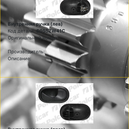
Внутренняя ручка (лев)
Код детали:
6055ZW41C
Оригинальный номер:
Производитель:
Описание: