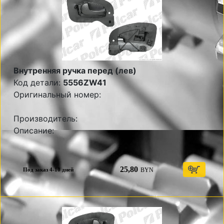
Внутренняя ручка перед (лев)
Код детали:
5556ZW41
Оригинальный номер:
Производитель:
Описание:
25,80
BYN
Под заказ 4-10 дней