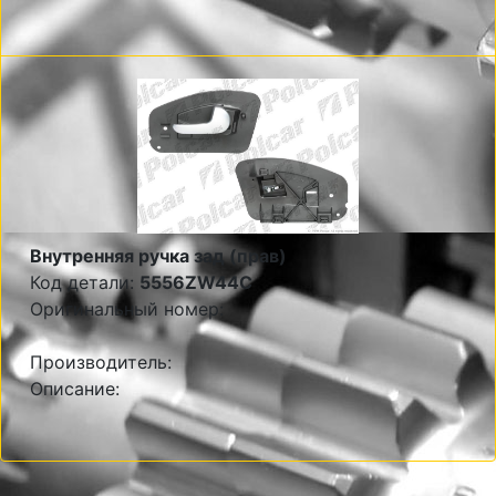
Внутренняя ручка зад (прав)
Код детали:
5556ZW44C
Оригинальный номер:
Производитель:
Описание: