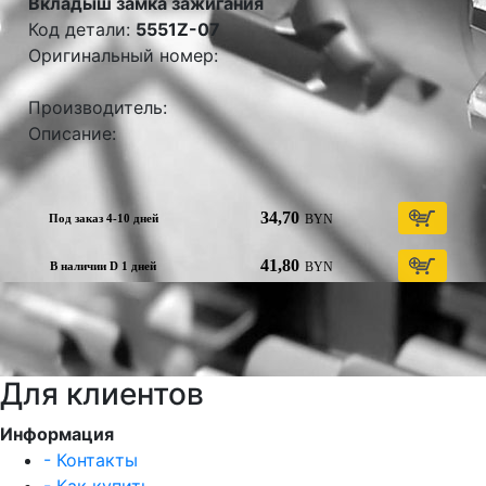
Вкладыш замка зажигания
Код детали:
5551Z-07
Оригинальный номер:
Производитель:
Описание:
34,70
BYN
Под заказ 4-10 дней
41,80
BYN
В наличии D 1 дней
Для клиентов
Информация
- Контакты