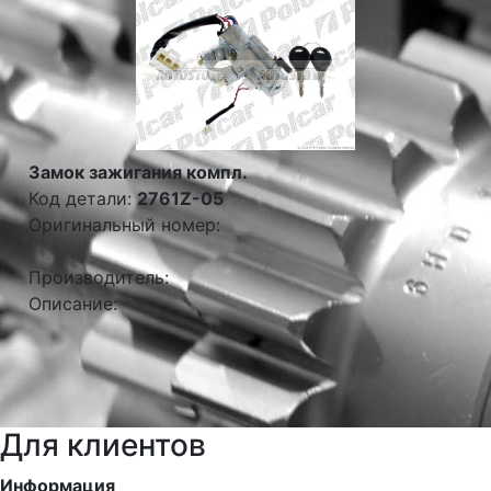
Замок зажигания компл.
Код детали:
2761Z-05
Оригинальный номер:
Производитель:
Описание:
Для клиентов
Информация