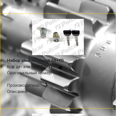
Набор замков перед (Л+П)
Код детали:
3816Z-12
Оригинальный номер:
Производитель:
Описание: