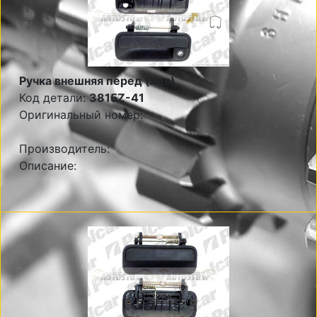
Ручка внешняя перед (лев)
Код детали:
3815Z-41
Оригинальный номер:
Производитель:
Описание: