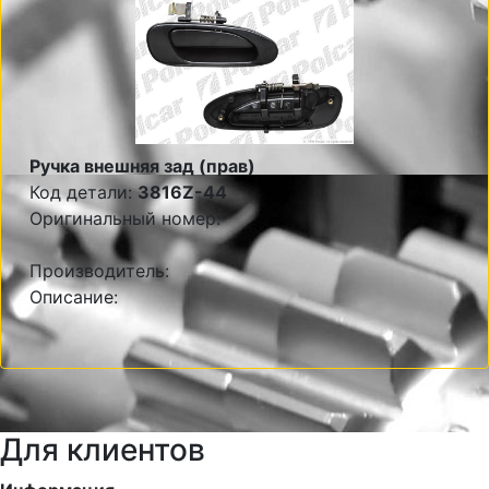
Ручка внешняя зад (прав)
Код детали:
3816Z-44
Оригинальный номер:
Производитель:
Описание:
Для клиентов