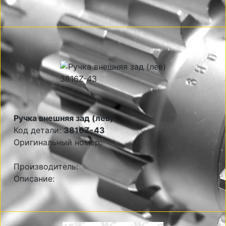
Ручка внешняя зад (лев)
Код детали:
3816Z-43
Оригинальный номер:
Производитель:
Описание: