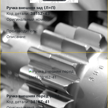
Ручка внешняя зад (Л=П)
Код детали:
3815Z-43
Оригинальный номер:
Производитель:
Описание:
Ручка внешняя перед (лев)
Код детали:
3816Z-41
Оригинальный номер: