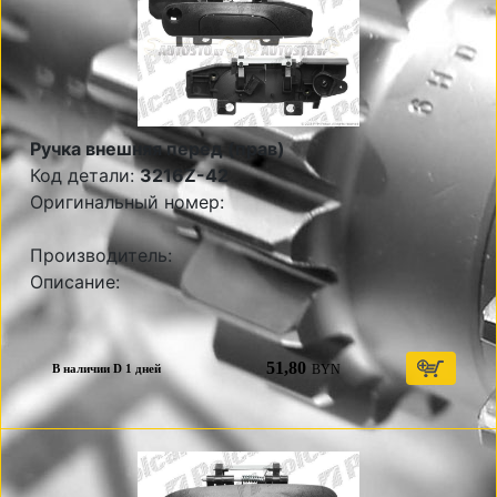
Ручка внешняя перед (прав)
Код детали:
3216Z-42
Оригинальный номер:
Производитель:
Описание:
51,80
BYN
В наличии D 1 дней