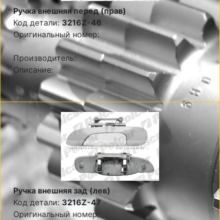
Ручка внешняя перед (прав)
Код детали:
3216Z-46
Оригинальный номер:
Производитель:
Описание:
Ручка внешняя зад (лев)
Код детали:
3216Z-47
Оригинальный номер: