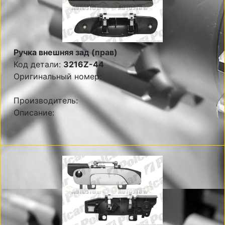
Ручка внешняя зад (прав)
Код детали:
3216Z-44
Оригинальный номер:
Производитель:
Описание: