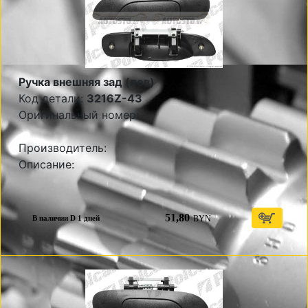
Ручка внешняя зад (лев)
Код детали:
3216Z-43
Оригинальный номер:
Производитель:
Описание:
51,80
BYN
В наличии D 1 дней