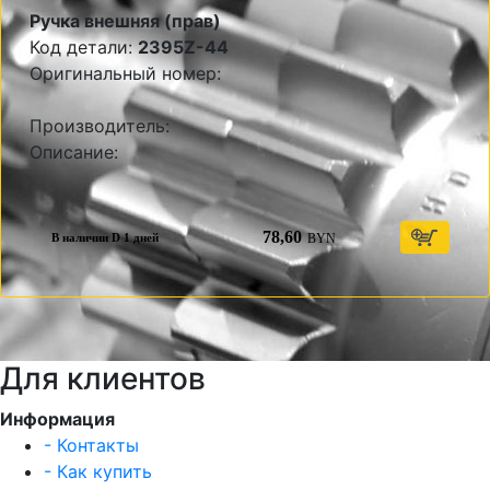
Ручка внешняя (прав)
Код детали:
2395Z-44
Оригинальный номер:
Производитель:
Описание:
78,60
BYN
В наличии D 1 дней
Для клиентов
Информация
- Контакты
- Как купить