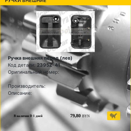
РУЧКИ ВНЕШНИЕ
Ручка внешняя перед (лев)
Код детали:
2395Z-41
Оригинальный номер:
Производитель:
Описание:
79,80
BYN
В наличии D 1 дней