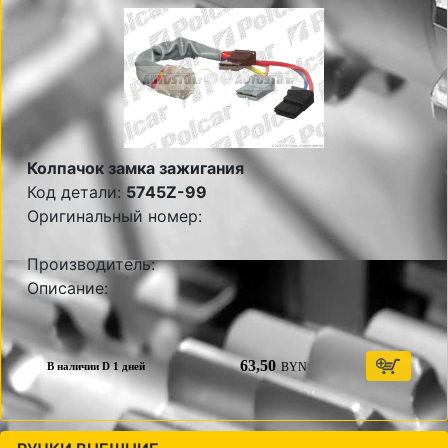
Колпачок замка зажигания
Код детали:
5745Z-99
Оригинальный номер:
Производитель:
Описание:
63,50
BYN
В наличии D 1 дней