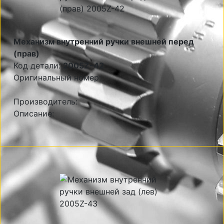
Механизм внутренний ручки внешней перед
(прав)
Код детали:
2005Z-42
Оригинальный номер:
Производитель:
Описание: