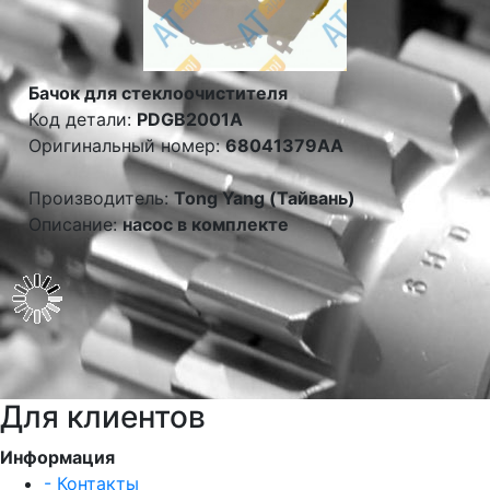
Бачок для стеклоочистителя
Код детали:
PDGB2001A
Оригинальный номер:
68041379AA
Производитель:
Tong Yang (Тайвань)
Описание:
насос в комплекте
Для клиентов
Информация
- Контакты