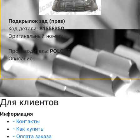
Подкрылок зад (прав)
Код детали:
8155FP5Q
Оригинальный номер:
Производитель:
POLCAR
Описание:
Для клиентов
Информация
- Контакты
- Как купить
- Оплата заказа