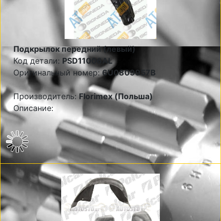
Подкрылок передний (левый)
Код детали:
PSD11006AL
Оригинальный номер:
6U0809957B
Производитель:
Florimex (Польша)
Описание: