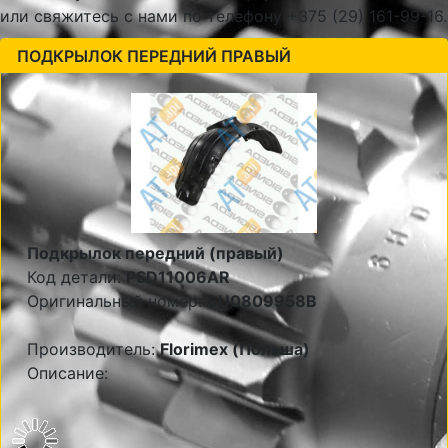
или свяжитесь с нами по телефону +375 (29) 161-99-16.
ПОДКРЫЛОК ПЕРЕДНИЙ ПРАВЫЙ
Подкрылок передний (правый)
Код детали:
PSD11006AR
Оригинальный номер:
6U0809958B
Производитель:
Florimex (Польша)
Описание: