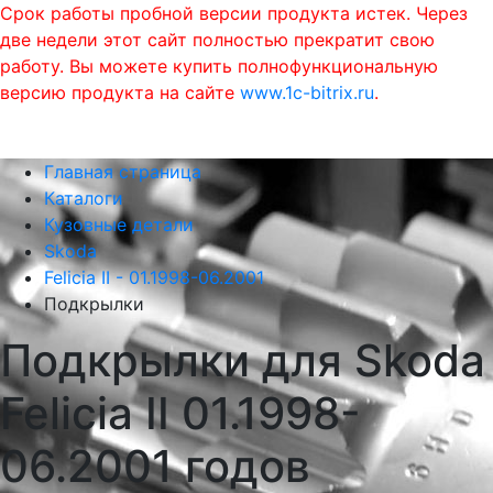
Срок работы пробной версии продукта истек. Через
две недели этот сайт полностью прекратит свою
работу. Вы можете купить полнофункциональную
версию продукта на сайте
www.1c-bitrix.ru
.
0
phone
menu
shopping_cart
Главная страница
Каталоги
Кузовные детали
Skoda
Felicia II - 01.1998-06.2001
Подкрылки
Подкрылки для Skoda
Felicia II 01.1998-
06.2001 годов