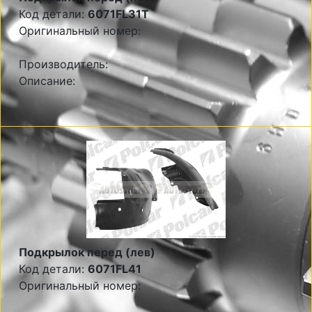
Код детали:
6071FL31T
Оригинальный номер:
Производитель:
Описание:
Подкрылок перед (лев)
Код детали:
6071FL41
Оригинальный номер: