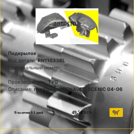
Подкрылок
Код детали:
RN11033BL
Оригинальный номер:
Производитель:
TYG
Описание:
передн лев RENAULT: SCENIC 04-06
49,50
BYN
В наличии S 1 дней