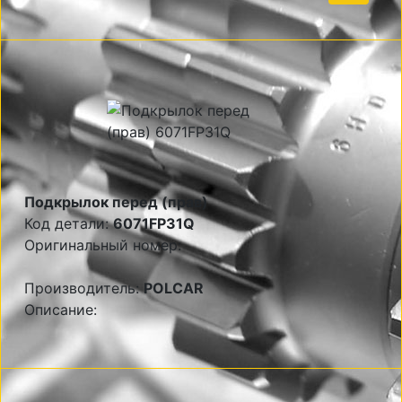
Подкрылок перед (прав)
Код детали:
6071FP31Q
Оригинальный номер:
Производитель:
POLCAR
Описание: