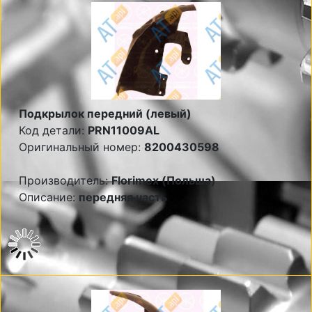
Подкрылок передний (левый)
Код детали:
PRN11009AL
Оригинальный номер:
8200430598
Производитель:
Florimex (Польша)
Описание:
передняя часть