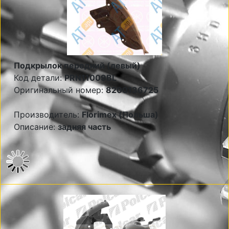
Подкрылок передний (левый)
Код детали:
PRN11009BL
Оригинальный номер:
8200136725
Производитель:
Florimex (Польша)
Описание:
задняя часть