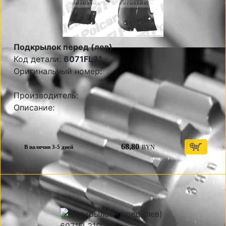
Подкрылок перед (лев)
Код детали:
6071FL31
Оригинальный номер:
Производитель:
Описание:
68,80
BYN
В наличии 3-5 дней