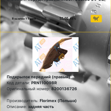
55,00
BYN
В наличии S 1 дней
Подкрылок передний (правый)
Код детали:
PRN11009BR
Оригинальный номер:
8200136726
Производитель:
Florimex (Польша)
Описание:
задняя часть