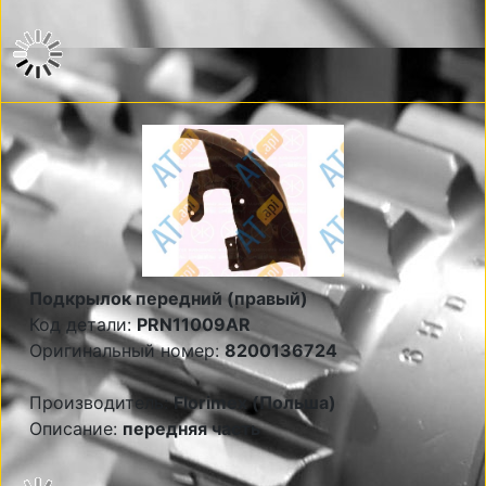
Подкрылок передний (правый)
Код детали:
PRN11009AR
Оригинальный номер:
8200136724
Производитель:
Florimex (Польша)
Описание:
передняя часть