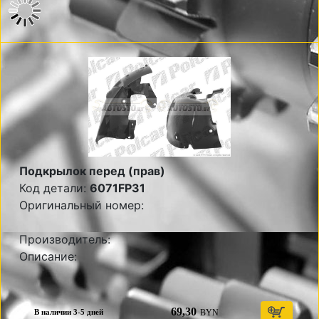
Подкрылок перед (прав)
Код детали:
6071FP31
Оригинальный номер:
Производитель:
Описание:
69,30
BYN
В наличии 3-5 дней