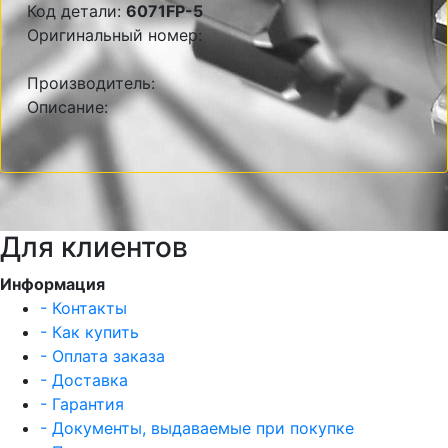
Код детали:
6071FP-5
Оригинальный номер:
Производитель:
Описание:
Для клиентов
Информация
- Контакты
- Как купить
- Оплата заказа
- Доставка
- Гарантия
- Документы, выдаваемые при покупке