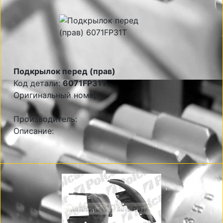
Подкрылок перед (прав)
Код детали:
6071FP31T
Оригинальный номер:
Производитель:
Описание: