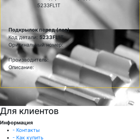
Подкрылок перед (лев)
Код детали:
5233FL1T
Оригинальный номер:
Производитель:
Описание:
Для клиентов
Информация
- Контакты
- Как купить