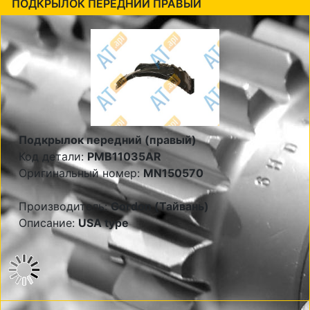
ПОДКРЫЛОК ПЕРЕДНИЙ ПРАВЫЙ
Подкрылок передний (правый)
Код детали:
PMB11035AR
Оригинальный номер:
MN150570
Производитель:
Gordon (Тайвань)
Описание:
USA type