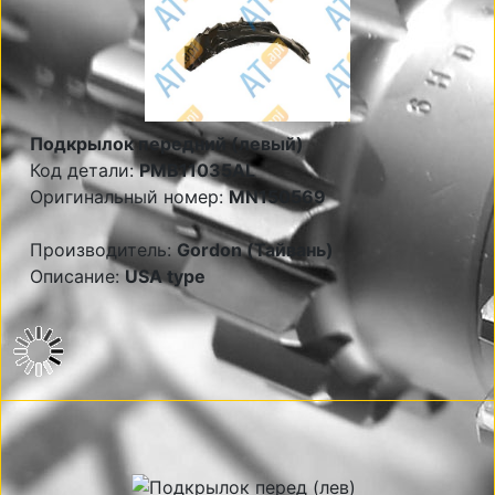
Подкрылок передний (левый)
Код детали:
PMB11035AL
Оригинальный номер:
MN150569
Производитель:
Gordon (Тайвань)
Описание:
USA type