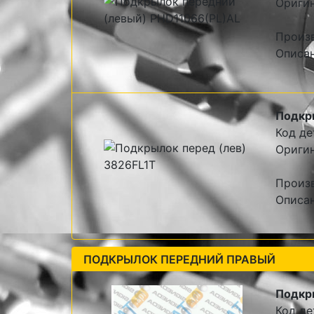
Ориги
Произ
Описа
Подкр
Код де
Оригин
Произв
Описан
ПОДКРЫЛОК ПЕРЕДНИЙ ПРАВЫЙ
Подкр
Код де