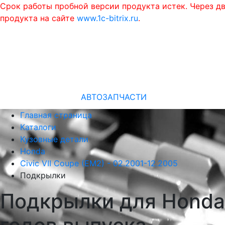
Срок работы пробной версии продукта истек. Через д
продукта на сайте
www.1c-bitrix.ru
.
АВТОЗАПЧАСТИ
Главная страница
Каталоги
Кузовные детали
Honda
Civic VII Coupe (EM2) - 02.2001-12.2005
Подкрылки
Подкрылки для Honda 