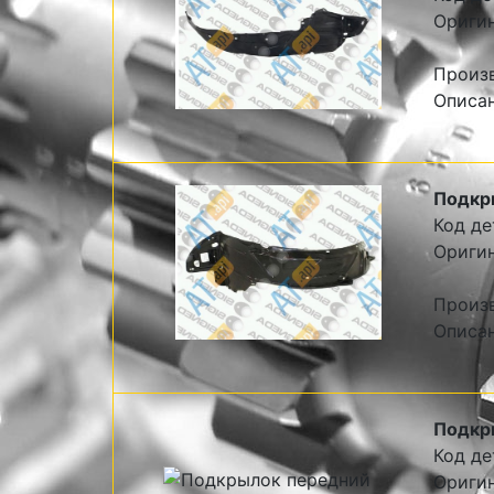
Ориги
Произ
Описа
Подкр
Код де
Ориги
Произ
Описа
Подкр
Код де
Ориги