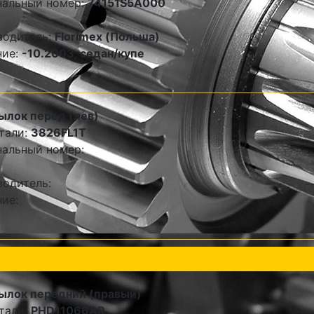
нальный номер:
74151S5A000
водитель:
Florimex (Польша)
ние:
-10.2003, седан/купе
ылок перед (лев)
тали:
3826FL1T
альный номер:
одитель:
ие:
ылок передний (правый)
тали:
PHD11066AR