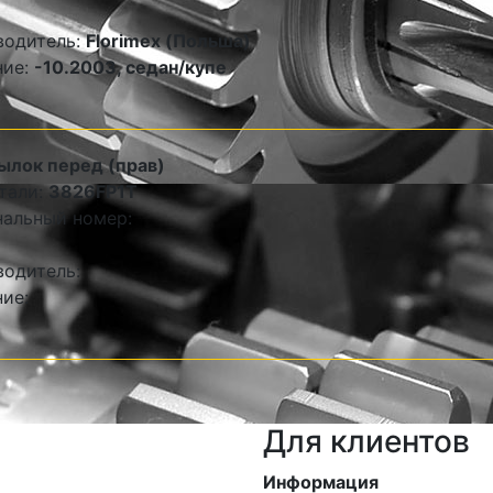
водитель:
Florimex (Польша)
ние:
-10.2003, седан/купе
ылок перед (прав)
тали:
3826FP1T
альный номер:
одитель:
ие:
Для клиентов
Информация