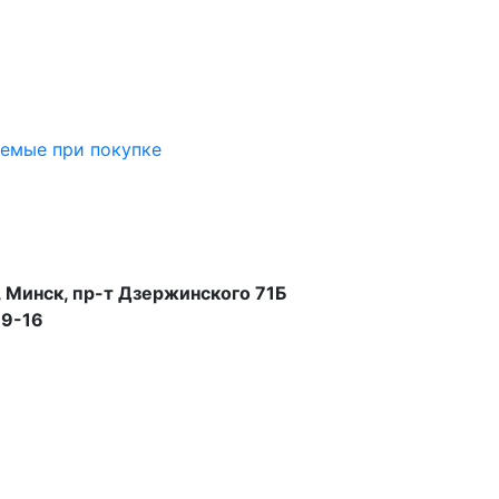
аемые при покупке
 Минск, пр-т Дзержинского 71Б
99-16