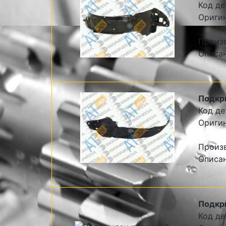
Код де
Ориги
Произ
Описа
Подкр
Код де
Ориги
Произ
Описа
Подкр
Код де