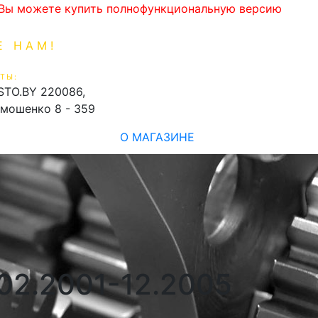
. Вы можете купить полнофункциональную версию
Е НАМ!
1-99-16
0
ТЫ:
shopping_cart
STO.BY
220086,
имошенко 8 - 359
О МАГАЗИНЕ
 02.2001-12.2005