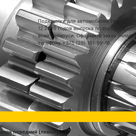
Подкрылки для автомобилей Honda Civic
12.2005 годов выпуска по выгодной цен
всей Беларуси. Оформите заказ онлайн
телефону +375 (29) 161-99-16.
ылок передний (левый)