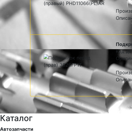
Произ
Описа
Подкр
Код де
Оригин
Произв
Описан
Каталог
Автозапчасти