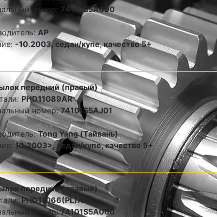
нальный номер:
74101S5A000
водитель:
AP
ние:
-10.2003, седан/купе, качество 5+
ылок передний (правый)
тали:
PHD11089AR
нальный номер:
74101S5AJ01
водитель:
Tong Yang (Тайвань)
ние:
10.2003>, седан/купе, качество 5+
ылок передний (правый)
тали:
PHD11066(PL)AR
нальный номер:
74101S5A000