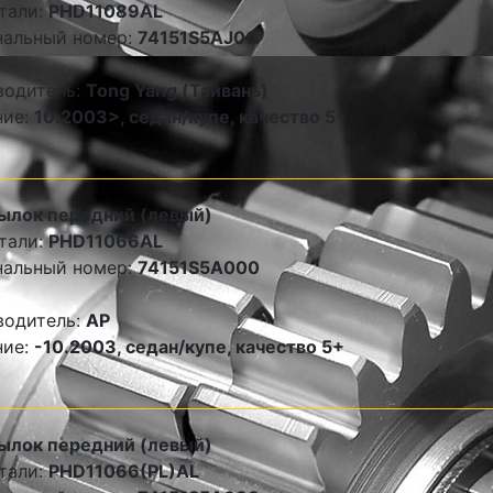
тали:
PHD11089AL
нальный номер:
74151S5AJ00
водитель:
Tong Yang (Тайвань)
ние:
10.2003>, седан/купе, качество 5+
ылок передний (левый)
тали:
PHD11066AL
нальный номер:
74151S5A000
водитель:
AP
ние:
-10.2003, седан/купе, качество 5+
ылок передний (левый)
тали:
PHD11066(PL)AL