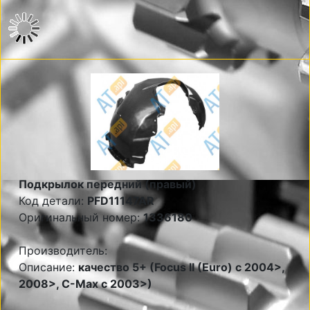
Подкрылок передний (правый)
Код детали:
PFD11147AR
Оригинальный номер:
1336180
Производитель:
Описание:
качество 5+ (Focus II (Euro) c 2004>,
2008>, C-Max c 2003>)