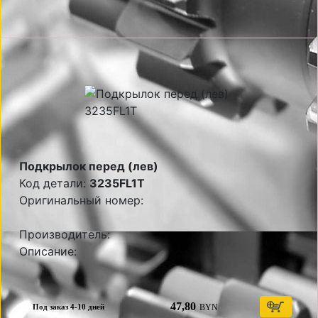
Подкрылок перед (лев)
Код детали:
3235FL1T
Оригинальный номер:
Производитель:
Описание:
47,80
BYN
Под заказ 4-10 дней