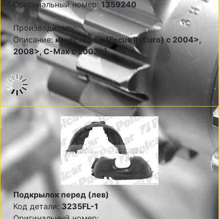
Оригинальный номер:
1359240
Производитель:
Описание:
качество 5+ (Focus II (Euro) c 2004>,
2008>, C-Max c 2003>)
Подкрылок перед (лев)
Код детали:
3235FL-1
Оригинальный номер: