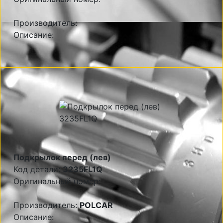
Производитель:
Описание:
Подкрылок перед (лев)
Код детали:
3235FL1Q
Оригинальный номер:
Производитель:
POLCAR
Описание: