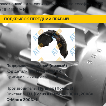
заказ онлайн или свяжитесь с нами по телефону +375
(29) 161-99-16.
ПОДКРЫЛОК ПЕРЕДНИЙ ПРАВЫЙ
Подкрылок передний (правый)
Код детали:
PFD11147(PL)AR
Оригинальный номер:
1 336 180
Производитель:
Florimex (Польша)
Описание:
EU, (Focus II (Euro) c 2004>, 2008>,
C-Max c 2003>)