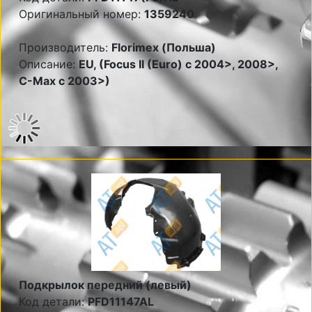
Оригинальный номер:
1359240
Производитель:
Florimex (Польша)
Описание:
EU, (Focus II (Euro) c 2004>, 2008>,
C-Max c 2003>)
Подкрылок передний (левый)
Код детали:
PFD11147AL