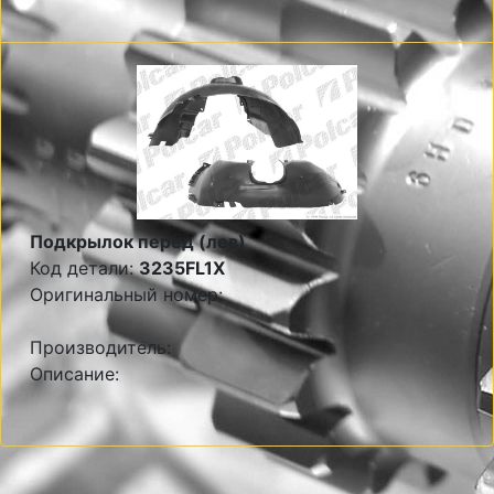
Подкрылок перед (лев)
Код детали:
3235FL1X
Оригинальный номер:
Производитель:
Описание: