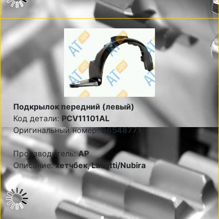
Подкрылок передний (левый)
Код детали:
PCV11101AL
Оригинальный номер:
96548771
Производитель:
AP
Описание:
хетчбек, Lacetti/Nubira