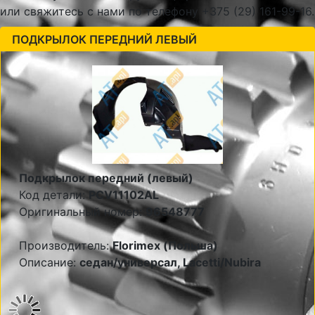
или свяжитесь с нами по телефону +375 (29) 161-99-16.
ПОДКРЫЛОК ПЕРЕДНИЙ ЛЕВЫЙ
Подкрылок передний (левый)
Код детали:
PCV11102AL
Оригинальный номер:
96548777
Производитель:
Florimex (Польша)
Описание:
седан/универсал, Lacetti/Nubira