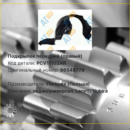
Подкрылок передний (правый)
Код детали:
PCV11102AR
Оригинальный номер:
96548778
Производитель:
Florimex (Польша)
Описание:
седан/универсал, Lacetti/Nubira