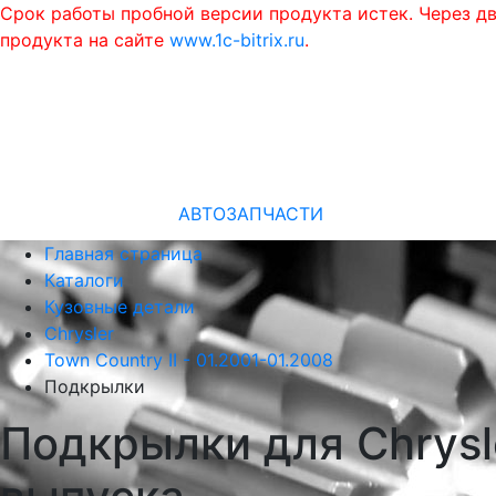
Срок работы пробной версии продукта истек. Через д
продукта на сайте
www.1c-bitrix.ru
.
АВТОЗАПЧАСТИ
Главная страница
Каталоги
Кузовные детали
Chrysler
Town Country II - 01.2001-01.2008
Подкрылки
Подкрылки для Chrysle