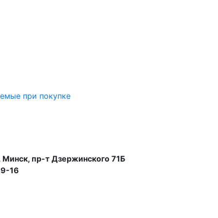
аемые при покупке
 Минск, пр-т Дзержинского 71Б
99-16