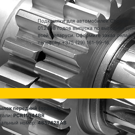
Подкрылки для автомобилей Chrysler Tow
01.2008 годов выпуска по выгодной цен
всей Беларуси. Оформите заказ онлайн
телефону +375 (29) 161-99-16.
ылок передний (правый)
тали:
PCR11044BR
нальный номер:
4857428AB