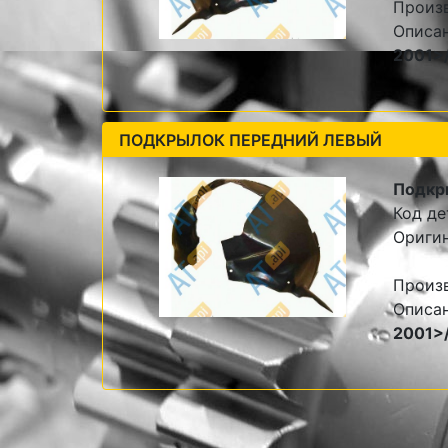
Произ
Описа
2001>
ПОДКРЫЛОК ПЕРЕДНИЙ ЛЕВЫЙ
Подкр
Код де
Ориги
Произ
Описа
2001>