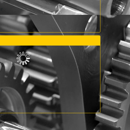
er
er