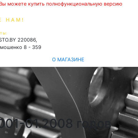
. Вы можете купить полнофункциональную версию
Е НАМ!
1-99-16
0
ТЫ:
shopping_cart
STO.BY
220086,
имошенко 8 - 359
О МАГАЗИНЕ
2001-01.2008 годов