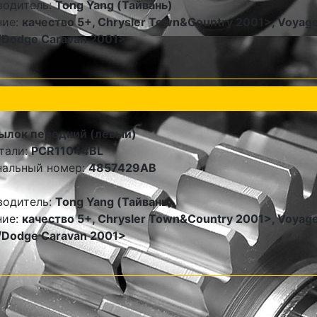
водитель:
Tong Yang (Тайвань)
ние:
качество 5+, Chrysler Town&Country 2001>, Voyag
/Dodge Caravan 2001>
ылок передний (левый)
тали:
PCR11044BL
нальный номер:
4857429AB
водитель:
Tong Yang (Тайвань)
ние:
качество 5+, Chrysler Town&Country 2001>, Voyag
/Dodge Caravan 2001>