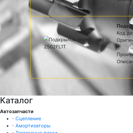
Подкр
Код де
Оригин
Произв
Описан
Каталог
Автозапчасти
- Сцепление
- Амортизаторы
- Тормозные диски