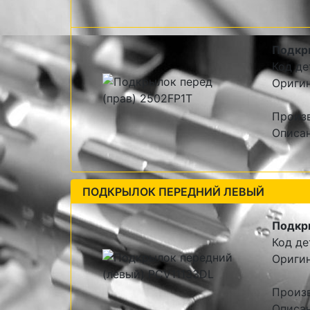
Подкр
Код де
Оригин
Произв
Описан
ПОДКРЫЛОК ПЕРЕДНИЙ ЛЕВЫЙ
Подкр
Код де
Ориги
Произ
Описан