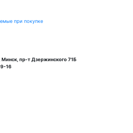
аемые при покупке
 Минск, пр-т Дзержинского 71Б
99-16