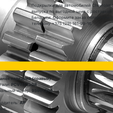
Подкрылки для автомобилей Chevrolet S
выпуска по выгодной цене с доставкой
Беларуси. Оформите заказ онлайн или 
телефону +375 (29) 161-99-16.
ылок передний (правый)
тали:
PCV11133DR
нальный номер:
95961390
водитель:
AP
ие: