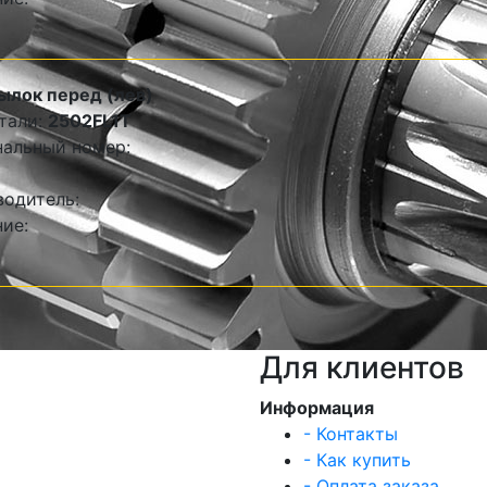
ылок перед (лев)
тали:
2502FL1T
альный номер:
одитель:
ие:
Для клиентов
Информация
- Контакты
- Как купить
- Оплата заказа