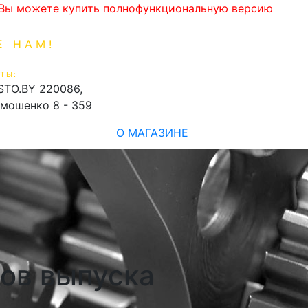
. Вы можете купить полнофункциональную версию
Е НАМ!
1-99-16
0
ТЫ:
shopping_cart
STO.BY
220086,
имошенко 8 - 359
О МАГАЗИНЕ
дов выпуска