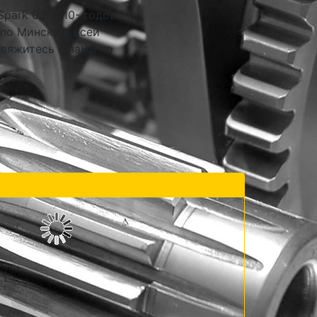
park 03.2010- годов
 по Минску и всей
свяжитесь с нами по