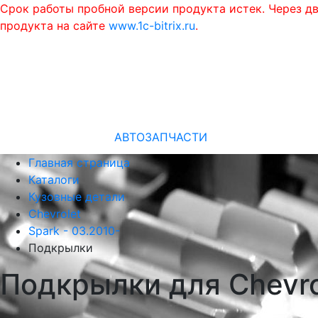
Срок работы пробной версии продукта истек. Через д
продукта на сайте
www.1c-bitrix.ru
.
АВТОЗАПЧАСТИ
Главная страница
Каталоги
Кузовные детали
Chevrolet
Spark - 03.2010-
Подкрылки
Подкрылки для Chevro