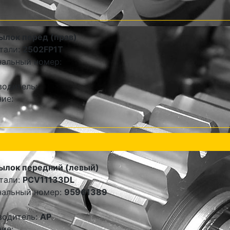
ылок перед (прав)
тали:
2502FP1T
альный номер:
одитель:
ие:
ылок передний (левый)
тали:
PCV11133DL
нальный номер:
95961389
водитель:
AP
ие: