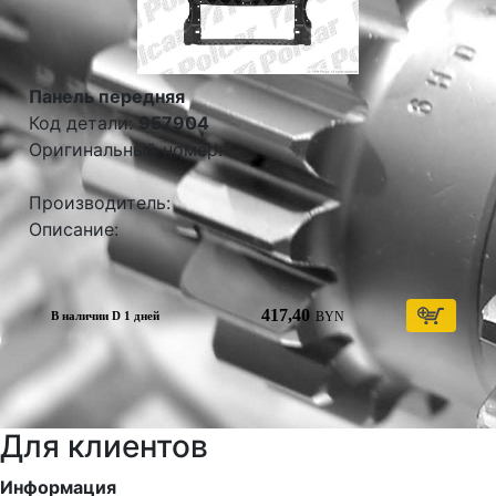
Панель передняя
Код детали:
957904
Оригинальный номер:
Производитель:
Описание:
417,40
BYN
В наличии D 1 дней
Для клиентов
Информация