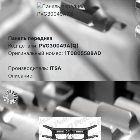
Панель передняя
Код детали:
PVG30049A(Q)
Оригинальный номер:
1T0805588AD
Производитель:
ITSA
Описание: