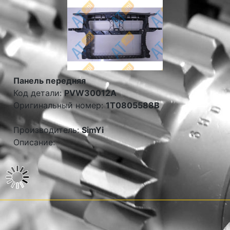
Панель передняя
Код детали:
PVW30012A
Оригинальный номер:
1T0805588B
Производитель:
SimYi
Описание: