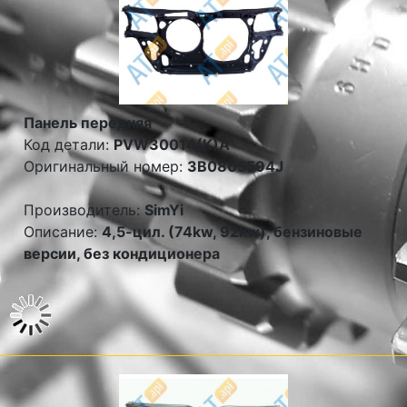
Панель передняя
Код детали:
PVW30014(K)A
Оригинальный номер:
3B0805594J
Производитель:
SimYi
Описание:
4,5-цил. (74kw, 92kw), бензиновые
версии, без кондиционера