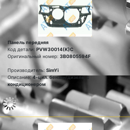
Панель передняя
Код детали:
PVW30014(K)C
Оригинальный номер:
3B0805594F
Производитель:
SimYi
Описание:
4-цил. бензин/дизель, с
кондиционером