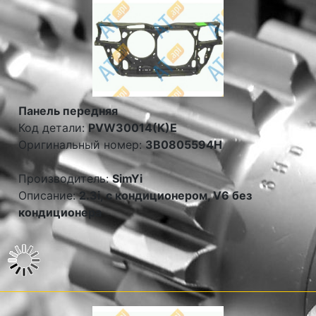
Панель передняя
Код детали:
PVW30014(K)E
Оригинальный номер:
3B0805594H
Производитель:
SimYi
Описание:
2.3i, с кондиционером, V6 без
кондиционера