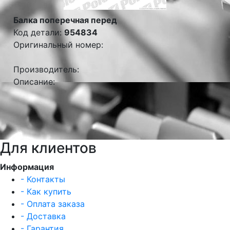
Балка поперечная перед
Код детали:
954834
Оригинальный номер:
Производитель:
Описание:
Для клиентов
Информация
- Контакты
- Как купить
- Оплата заказа
- Доставка
- Гарантия