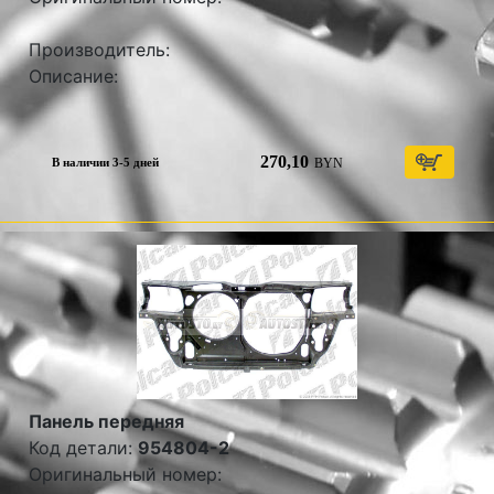
Производитель:
Описание:
270,10
BYN
В наличии 3-5 дней
Панель передняя
Код детали:
954804-2
Оригинальный номер: