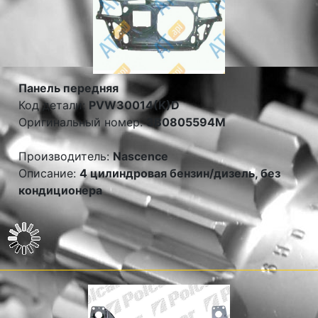
Панель передняя
Код детали:
PVW30014(K)D
Оригинальный номер:
3B0805594M
Производитель:
Nascence
Описание:
4 цилиндровая бензин/дизель, без
кондиционера