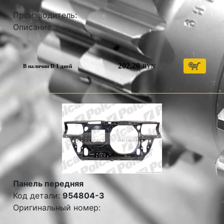
Производитель:
Описание:
202,20
BYN
В наличии D 1 дней
Панель передняя
Код детали:
954804-3
Оригинальный номер: