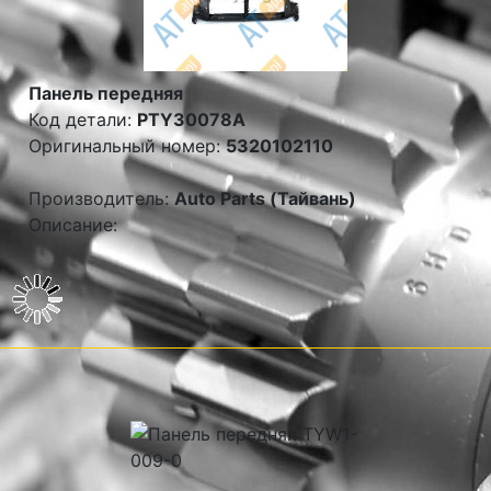
Панель передняя
Код детали:
PTY30078A
Оригинальный номер:
5320102110
Производитель:
Auto Parts (Тайвань)
Описание: