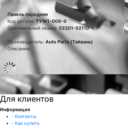
Панель передняя
Код детали:
TYW1-009-0
Оригинальный номер:
53201-02110
Производитель:
Auto Parts (Тайвань)
Описание:
Для клиентов
Информация
- Контакты
- Как купить