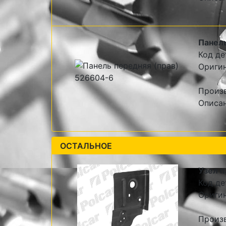
Панель
Код де
Оригин
Произв
Описан
ОСТАЛЬНОЕ
Узел п
Код де
Оригин
Произв