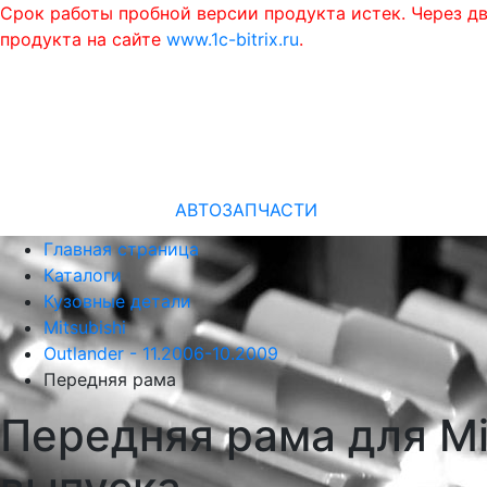
Срок работы пробной версии продукта истек. Через д
продукта на сайте
www.1c-bitrix.ru
.
АВТОЗАПЧАСТИ
Главная страница
Каталоги
Кузовные детали
Mitsubishi
Outlander - 11.2006-10.2009
Передняя рама
Передняя рама для Mit