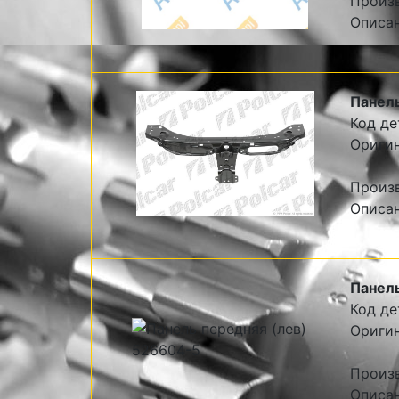
Произ
Описа
Панель
Код де
Оригин
Произв
Описан
Панель
Код де
Оригин
Произв
Описан