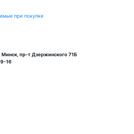
аемые при покупке
 Минск, пр-т Дзержинского 71Б
99-16