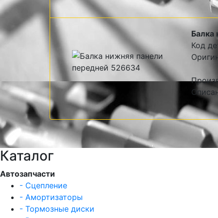
Балка 
Код де
Оригин
Произв
Описан
Каталог
Автозапчасти
- Сцепление
- Амортизаторы
- Тормозные диски