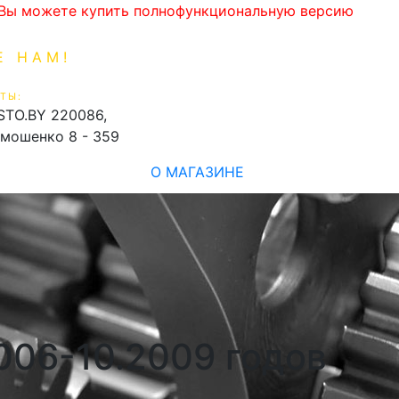
. Вы можете купить полнофункциональную версию
Е НАМ!
1-99-16
0
ТЫ:
shopping_cart
STO.BY
220086,
имошенко 8 - 359
О МАГАЗИНЕ
2006-10.2009 годов