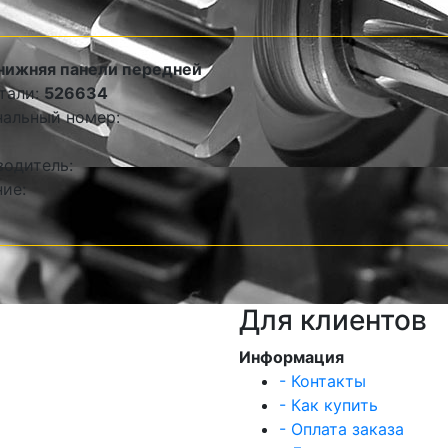
нижняя панели передней
тали:
526634
альный номер:
одитель:
ие:
Для клиентов
Информация
- Контакты
- Как купить
- Оплата заказа