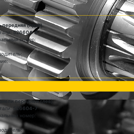
 передняя (прав)
тали:
526604-6
альный номер:
одитель:
ие:
анели передней (лев)
тали:
526604-7
альный номер:
одитель: