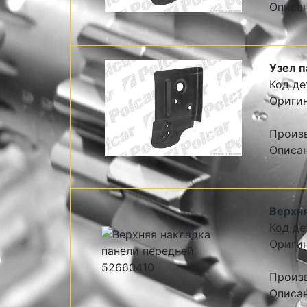
Описан
Узел п
Код де
Оригин
Произв
Описан
Верхня
Код де
Оригин
Произв
Описан