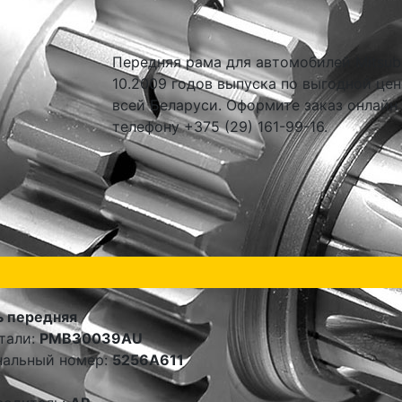
Передняя рама для автомобилей Mitsubis
10.2009 годов выпуска по выгодной цен
всей Беларуси. Оформите заказ онлайн
телефону +375 (29) 161-99-16.
ь передняя
тали:
PMB30039AU
нальный номер:
5256A611