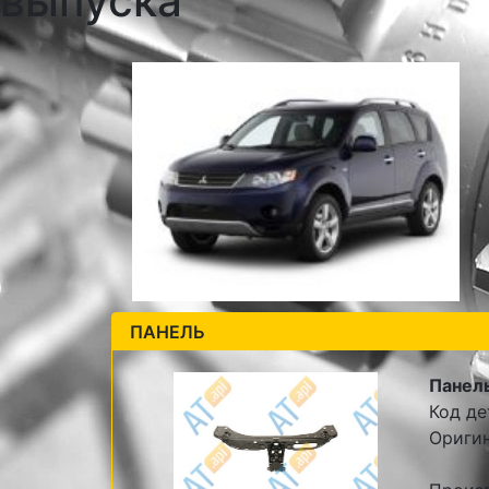
выпуска
ПАНЕЛЬ
Панел
Код де
Ориги