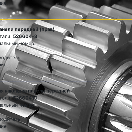
ие:
анели передней (прав)
тали:
526604-8
альный номер:
одитель:
ие:
я накладка панели передней
тали:
52660410
альный номер:
одитель:
ие: