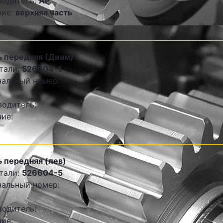
водитель:
AP
ние:
верхняя часть
 передняя (Диам)
тали:
526604-1
альный номер:
одитель:
ие:
 передняя (лев)
тали:
526604-5
альный номер:
одитель:
ие: