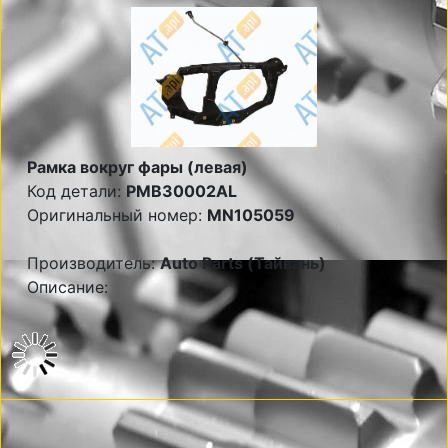
Рамка вокруг фары (левая)
Код детали:
PMB30002AL
Оригинальный номер:
MN105059
Производитель:
Auto Parts (Тайвань)
Описание: