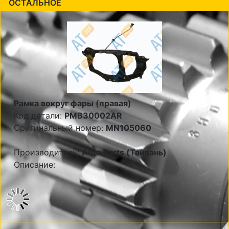
ОСТАЛЬНОЕ
Рамка вокруг фары (правая)
Код детали:
PMB30002AR
Оригинальный номер:
MN105060
Производитель:
Auto Parts (Тайвань)
Описание: