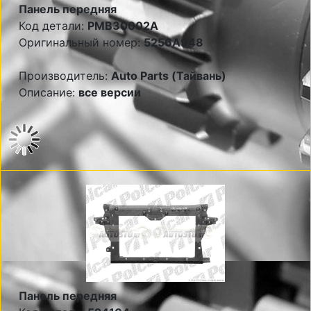
Панель передняя
Код детали:
PMB30002A
Оригинальный номер:
5256A948
Производитель:
Auto Parts (Тайвань)
Описание:
все версии
Панель передняя