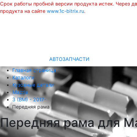
Срок работы пробной версии продукта истек. Через д
продукта на сайте
www.1c-bitrix.ru
.
АВТОЗАПЧАСТИ
Главная страница
Каталоги
Кузовные детали
Mazda
3 (BM) - 2017-
Передняя рама
Передняя рама для Ma