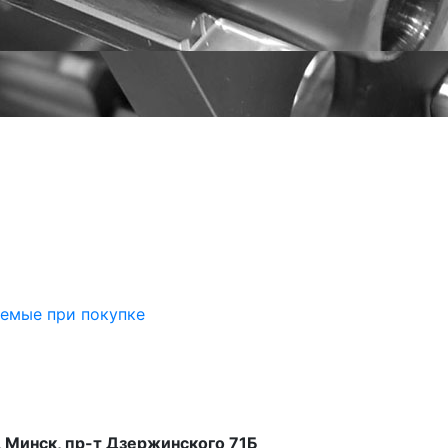
аемые при покупке
 Минск, пр-т Дзержинского 71Б