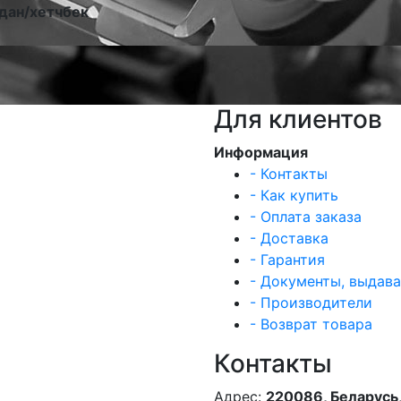
дан/хетчбек
Для клиентов
Информация
- Контакты
- Как купить
- Оплата заказа
- Доставка
- Гарантия
- Документы, выдав
- Производители
- Возврат товара
Контакты
Адрес:
220086, Беларусь,