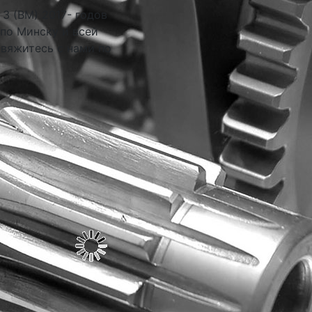
3 (BM) 2017- годов
 по Минску и всей
свяжитесь с нами по