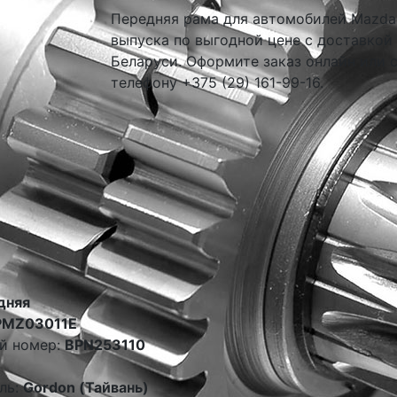
Передняя рама для автомобилей Mazda 
выпуска по выгодной цене с доставкой
Беларуси. Оформите заказ онлайн или 
телефону +375 (29) 161-99-16.
дняя
PMZ03011E
й номер:
BPN253110
ль:
Gordon (Тайвань)