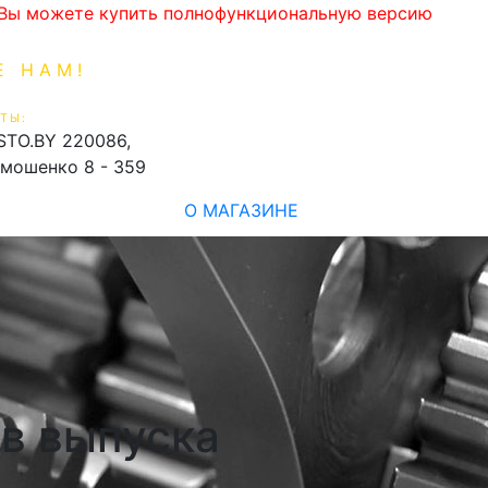
. Вы можете купить полнофункциональную версию
Е НАМ!
1-99-16
0
ТЫ:
shopping_cart
STO.BY
220086,
имошенко 8 - 359
О МАГАЗИНЕ
ов выпуска