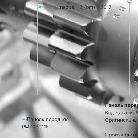
Панель пере
Код детали:
Оригинальны
Производите