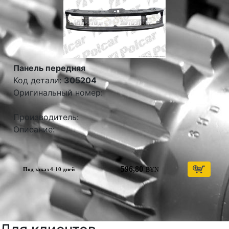
Панель передняя
Код детали:
305204
Оригинальный номер:
Производитель:
Описание:
596,80
BYN
Под заказ 4-10 дней