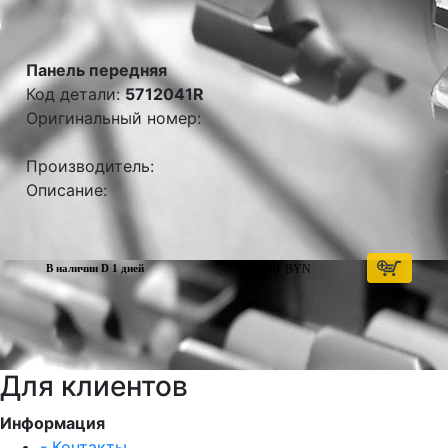
Панель передняя
Код детали:
5712041R
Оригинальный номер:
Производитель:
Описание:
175,00
BYN
В наличии D 1 дней
Для клиентов
Информация
- Контакты