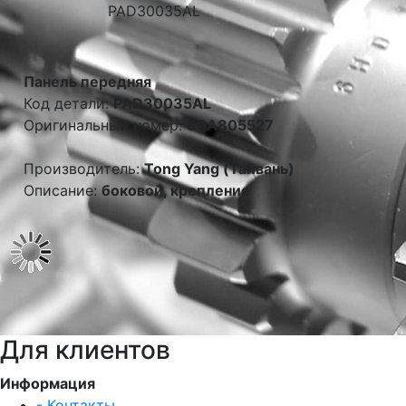
Панель передняя
Код детали:
PAD30035AL
Оригинальный номер:
80A805527
Производитель:
Tong Yang (Тайвань)
Описание:
боковой, крепление
Для клиентов
Информация
- Контакты