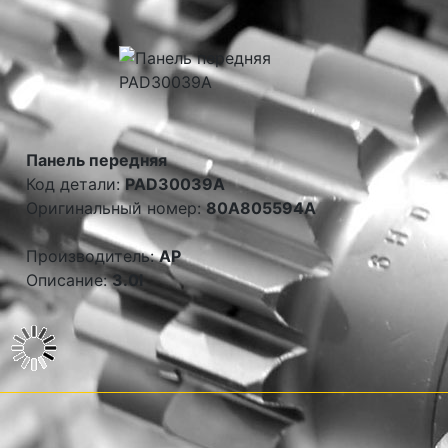
Панель передняя
Код детали:
PAD30039A
Оригинальный номер:
80A805594A
Производитель:
AP
Описание:
3.0l