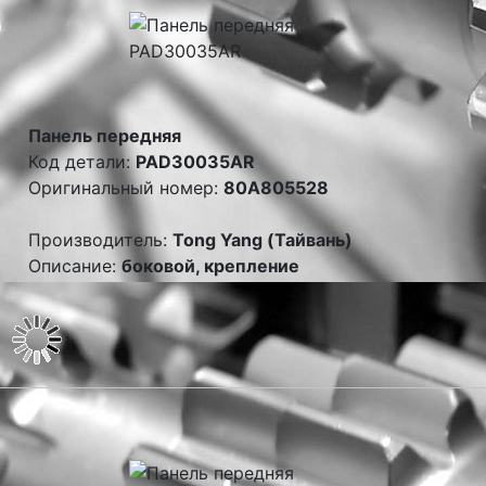
Панель передняя
Код детали:
PAD30035AR
Оригинальный номер:
80A805528
Производитель:
Tong Yang (Тайвань)
Описание:
боковой, крепление