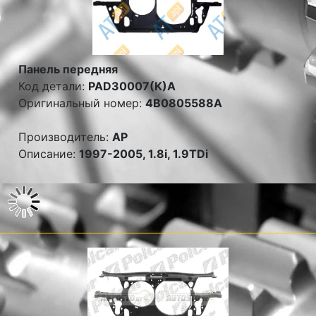
Панель передняя
Код детали:
PAD30007(K)A
Оригинальный номер:
4B0805588A
Производитель:
AP
Описание:
1997-2005, 1.8i, 1.9TDi