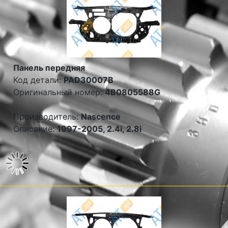
Панель передняя
Код детали:
PAD30007B
Оригинальный номер:
4B0805588G
Производитель:
Nascence
Описание:
1997-2005, 2.4i, 2.8i