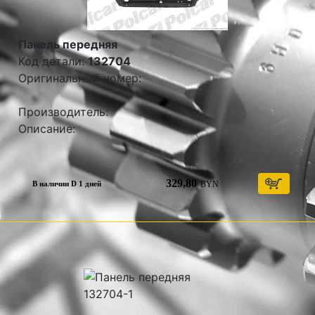
Панель передняя
Код детали:
132704
Оригинальный номер:
Производитель:
Описание:
329,80
BYN
В наличии D 1 дней