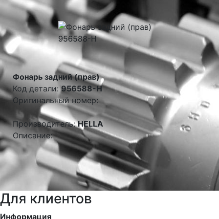
Фонарь задний (прав)
Код детали:
956588-H
Оригинальный номер:
Производитель:
HELLA
Описание:
Для клиентов
Информация