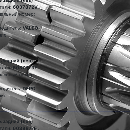
 задний (лев)
тали:
6037872V
альный номер:
водитель:
VALEO
ие:
 задний (лев)
тали:
6037873E
альный номер:
водитель:
DEPO
ие:
 задний (лев)
тали:
603887-E