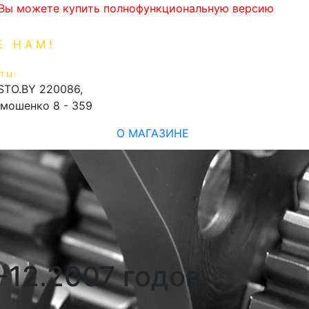
. Вы можете купить полнофункциональную версию
Е НАМ!
1-99-16
0
ТЫ:
shopping_cart
STO.BY
220086,
имошенко 8 - 359
О МАГАЗИНЕ
1-12.2007 годов