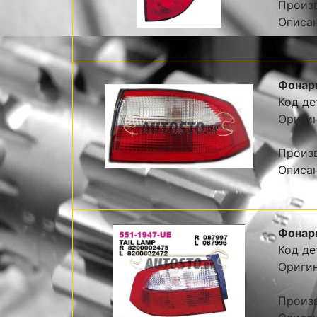
Произ
Описа
Фонар
Код де
Оригин
Произ
Описа
Фонар
Код де
Оригин
Произ