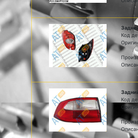
Описа
Задний
Код де
Ориги
Произ
Описа
Задний
Код де
Ориги
Произ
Описа