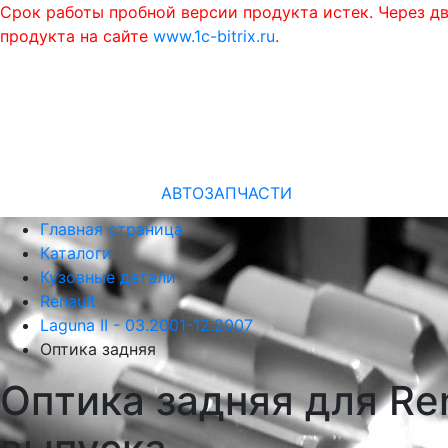
Срок работы пробной версии продукта истек. Через д
продукта на сайте
www.1c-bitrix.ru
.
АВТОЗАПЧАСТИ
Главная страница
Каталоги
Кузовные детали
Renault
Laguna II - 03.2001-12.2007
Оптика задняя
Оптика задняя для Ren