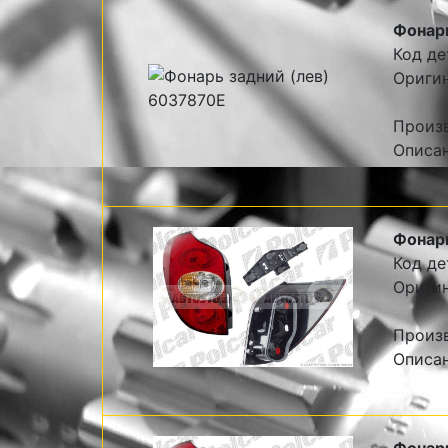
Фонарь
Код де
Оригин
Произ
Описан
Фонарь
Код де
Оригин
Произ
Описан