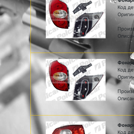
Фонарь
Код де
Оригин
Произ
Описан
Фонарь
Код де
Оригин
Произ
Описан
Фонарь
Код де