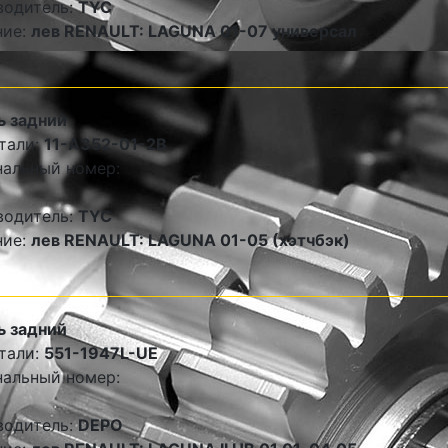
водитель:
TYC
ние:
лев RENAULT: LAGUNA 01-07 универсал
ь задний
тали:
11-A352-01-2B
альный номер:
водитель:
TYC
ние:
лев RENAULT: LAGUNA 01-05 (хэтчбэк)
ь задний
тали:
551-1947L-UE
альный номер:
водитель:
DEPO