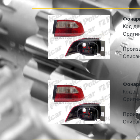
Фонарь
Код де
Оригин
Произ
Описан
Фонарь
Код де
Оригин
Произ
Описан