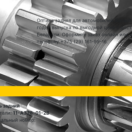
Оптика задняя для автомобилей Renault 
годов выпуска по выгодной цене с дост
Беларуси. Оформите заказ онлайн или 
телефону +375 (29) 161-99-16.
ь задний
тали:
11-A328-01-2B
альный номер: