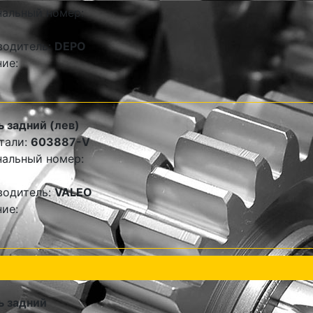
альный номер:
водитель:
DEPO
ие:
 задний (лев)
тали:
603887-V
альный номер:
водитель:
VALEO
ие:
ь задний