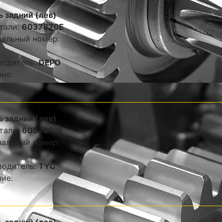
 задний (лев)
тали:
6037870E
альный номер:
водитель:
DEPO
ие:
 задний (лев)
тали:
6037872E
альный номер:
водитель:
TYC
ие: