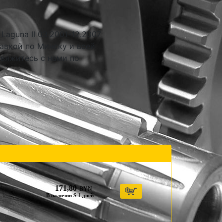
Laguna II 03.2001-12.2007
авкой по Минску и всей
свяжитесь с нами по
171,80
BYN
В наличии S 1 дней