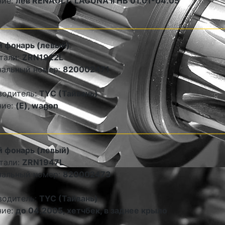
ние:
лев RENAULT: LAGUNA II HB 01.01-04.05
 фонарь (левый)
тали:
ZRN1922L
нальный номер:
820002471
водитель:
TYC (Тайвань)
ние:
(E), wagon
 фонарь (левый)
тали:
ZRN1947L
нальный номер:
820002473
водитель:
TYC (Тайвань)
ние:
до 04.2005, хетчбек, в заднее крыло