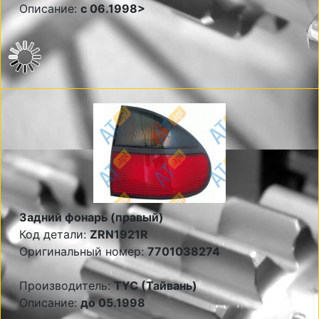
Описание:
с 06.1998>
Задний фонарь (правый)
Код детали:
ZRN1921R
Оригинальный номер:
7701038274
Производитель:
TYC (Тайвань)
Описание:
до 05.1998