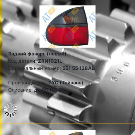
Задний фонарь (левый)
Код детали:
ZRN1921L
Оригинальный номер:
551 55 128AB
Производитель:
TYC (Тайвань)
Описание:
до 05.1998