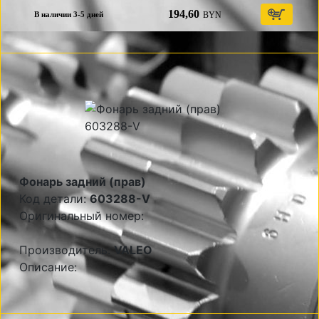
194,60
BYN
В наличии 3-5 дней
Фонарь задний (прав)
Код детали:
603288-V
Оригинальный номер:
Производитель:
VALEO
Описание: