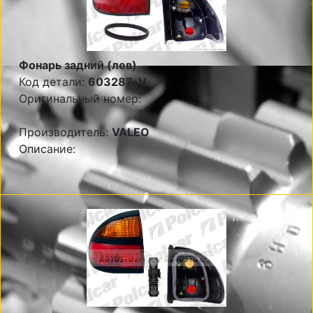
Фонарь задний (лев)
Код детали:
603287-V
Оригинальный номер:
Производитель:
VALEO
Описание: