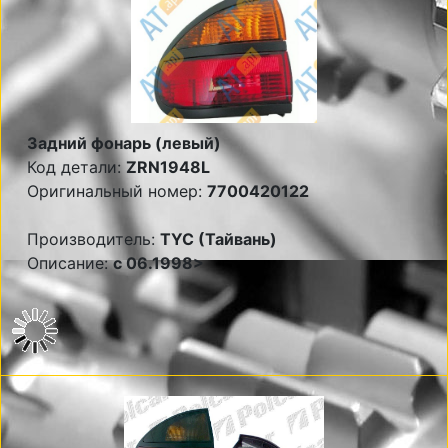
Задний фонарь (левый)
Код детали:
ZRN1948L
Оригинальный номер:
7700420122
Производитель:
TYC (Тайвань)
Описание:
с 06.1998>