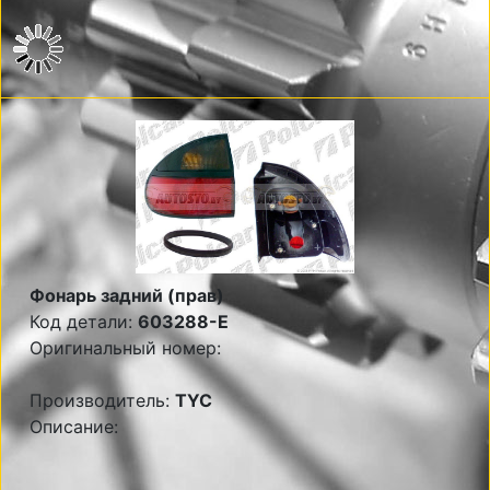
Фонарь задний (прав)
Код детали:
603288-E
Оригинальный номер:
Производитель:
TYC
Описание: