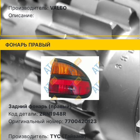
Производитель:
VALEO
Описание:
ФОНАРЬ ПРАВЫЙ
Задний фонарь (правый)
Код детали:
ZRN1948R
Оригинальный номер:
7700420123
Производитель:
TYC (Тайвань)