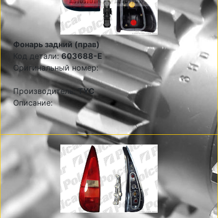
Фонарь задний (прав)
Код детали:
603688-E
Оригинальный номер:
Производитель:
TYC
Описание: