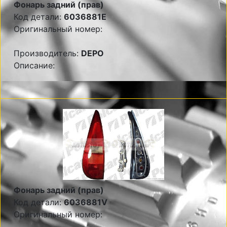
Фонарь задний (прав)
Код детали:
6036881E
Оригинальный номер:
Производитель:
DEPO
Описание:
Фонарь задний (прав)
Код детали:
6036881V
Оригинальный номер: