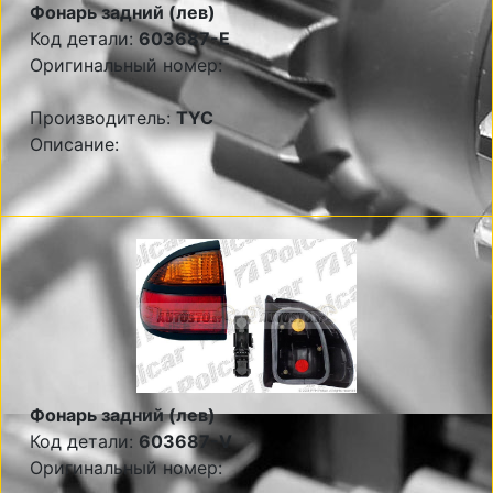
Фонарь задний (лев)
Код детали:
603687-E
Оригинальный номер:
Производитель:
TYC
Описание:
Фонарь задний (лев)
Код детали:
603687-V
Оригинальный номер: