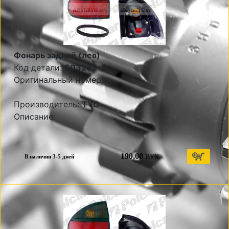
Фонарь задний (лев)
Код детали:
603287-E
Оригинальный номер:
Производитель:
TYC
Описание:
190,00
BYN
В наличии 3-5 дней