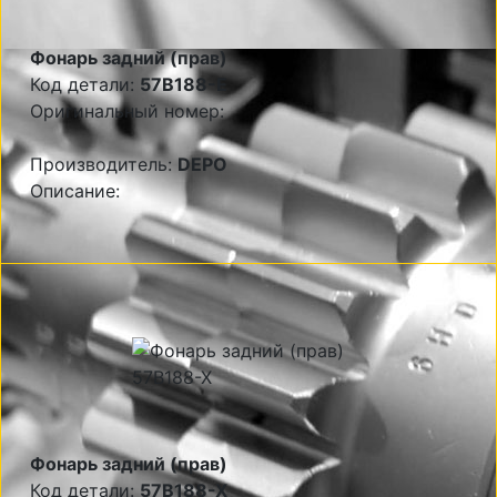
Фонарь задний (прав)
Код детали:
57B188-E
Оригинальный номер:
Производитель:
DEPO
Описание:
Фонарь задний (прав)
Код детали:
57B188-X