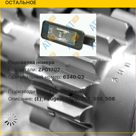
ОСТАЛЬНОЕ
Подсветка номера
Код детали:
ZPG1702
Оригинальный номер:
6340 G3
Производитель:
TYC (Тайвань)
Описание:
(E), Peugeot 2008, 208, 308, 508