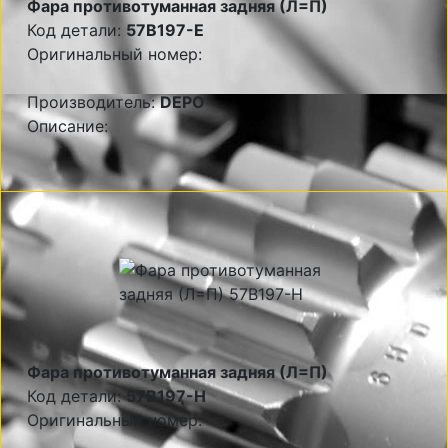
Фара противотуманная задняя (Л=П)
Код детали:
57B197-E
Оригинальный номер:
Производитель:
DEPO
Описание:
Фара противотуманная задняя (Л=П)
Код детали:
57B197-H
Оригинальный номер: