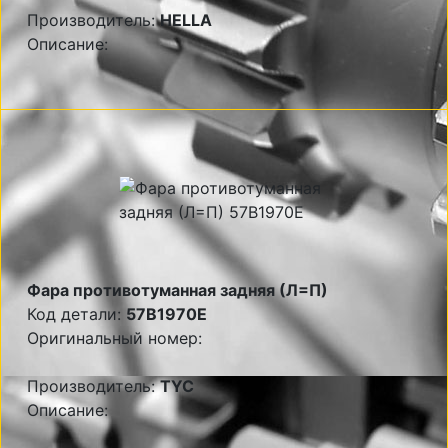
Производитель:
HELLA
Описание:
Фара противотуманная задняя (Л=П)
Код детали:
57B1970E
Оригинальный номер:
Производитель:
TYC
Описание: