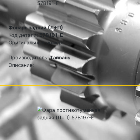
Фонарь задний (Л+П)
Код детали:
57B191-E
Оригинальный номер:
Производитель:
Тайвань
Описание: