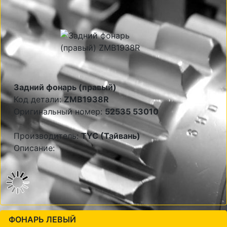
Задний фонарь (правый)
Код детали:
ZMB1938R
Оригинальный номер:
52535 53010
Производитель:
TYC (Тайвань)
Описание:
ФОНАРЬ ЛЕВЫЙ