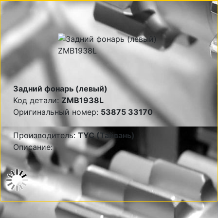
Задний фонарь (левый)
Код детали:
ZMB1938L
Оригинальный номер:
53875 33170
Производитель:
TYC (Тайвань)
Описание: