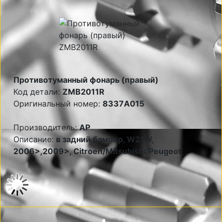
Противотуманный фонарь (правый)
Код детали:
ZMB2011R
Оригинальный номер:
8337A015
Производитель:
AP
Описание:
в задний бампер, W21W,
2006>,2009>, Citroen/Mitsubishi/Peugeot