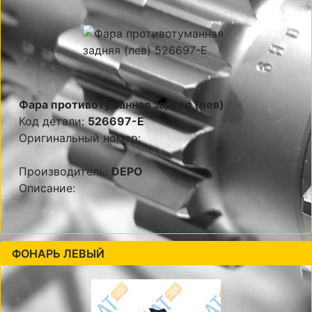
Фара противотуманная задняя (лев)
Код детали:
526697-E
Оригинальный номер:
Производитель:
DEPO
Описание:
ФОНАРЬ ЛЕВЫЙ