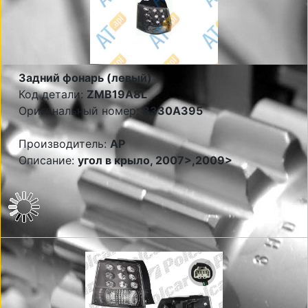
Задний фонарь (левый)
Код детали:
ZMB19A8L
Оригинальный номер:
8330A395
Производитель:
AP
Описание:
угол в крыло, 2007>,2009>