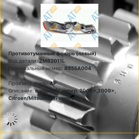
Противотуманный фонарь (левый)
Код детали:
ZMB2011L
Оригинальный номер:
8355A004
Производитель:
AP
Описание:
в задний бампер, 2006>,2009>,
Citroen/Mitsubishi/Peugeot