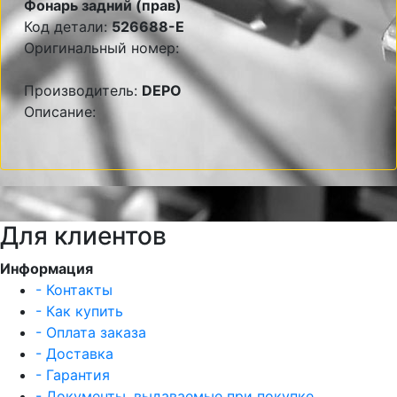
Фонарь задний (прав)
Код детали:
526688-E
Оригинальный номер:
Производитель:
DEPO
Описание:
Для клиентов
Информация
- Контакты
- Как купить
- Оплата заказа
- Доставка
- Гарантия
- Документы, выдаваемые при покупке