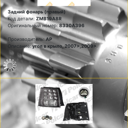
Задний фонарь (правый)
Код детали:
ZMB19A8R
Оригинальный номер:
8330A396
Производитель:
AP
Описание:
угол в крыло, 2007>,2009>