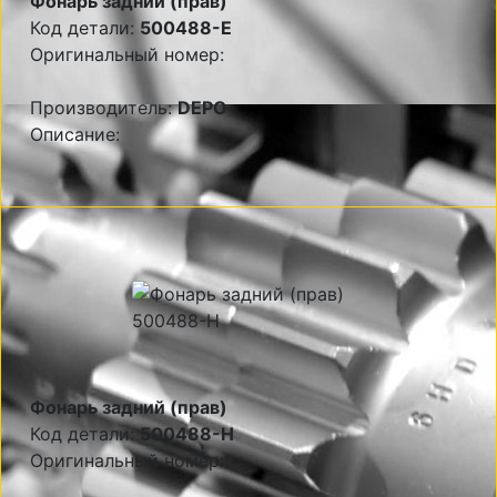
Фонарь задний (прав)
Код детали:
500488-E
Оригинальный номер:
Производитель:
DEPO
Описание:
Фонарь задний (прав)
Код детали:
500488-H
Оригинальный номер: