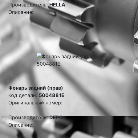
Производитель:
HELLA
Описание:
Фонарь задний (прав)
Код детали:
5004881E
Оригинальный номер:
Производитель:
DEPO
Описание: