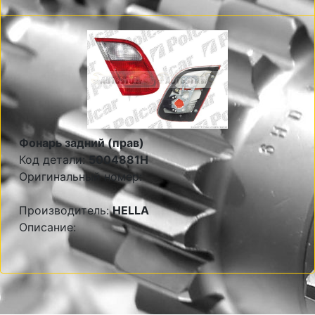
Фонарь задний (прав)
Код детали:
5004881H
Оригинальный номер:
Производитель:
HELLA
Описание: