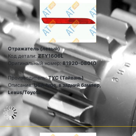
Отражатель (левый)
Код детали:
ZTY1606L
Оригинальный номер:
81920-08010
Производитель:
TYC (Тайвань)
Описание:
USA type, в задний бампер,
Lexus/Toyota