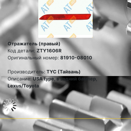
Отражатель (правый)
Код детали:
ZTY1606R
Оригинальный номер:
81910-08010
Производитель:
TYC (Тайвань)
Описание:
USA type, в задний бампер,
Lexus/Toyota