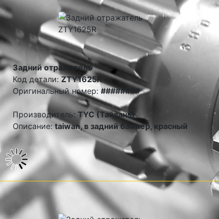
Задний отражатель
Код детали:
ZTY1625R
Оригинальный номер:
########
Производитель:
TYC (Тайвань)
Описание:
taiwan, в задний бампер, красный