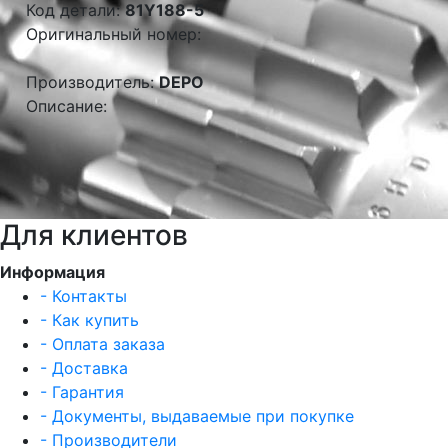
Код детали:
81Y188-5
Оригинальный номер:
Производитель:
DEPO
Описание:
Для клиентов
Информация
- Контакты
- Как купить
- Оплата заказа
- Доставка
- Гарантия
- Документы, выдаваемые при покупке
- Производители