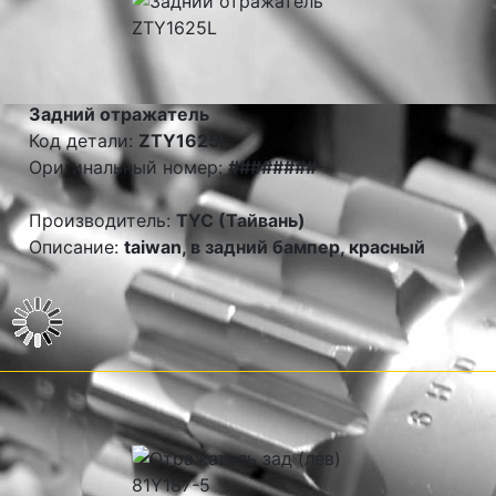
Задний отражатель
Код детали:
ZTY1625L
Оригинальный номер:
########
Производитель:
TYC (Тайвань)
Описание:
taiwan, в задний бампер, красный