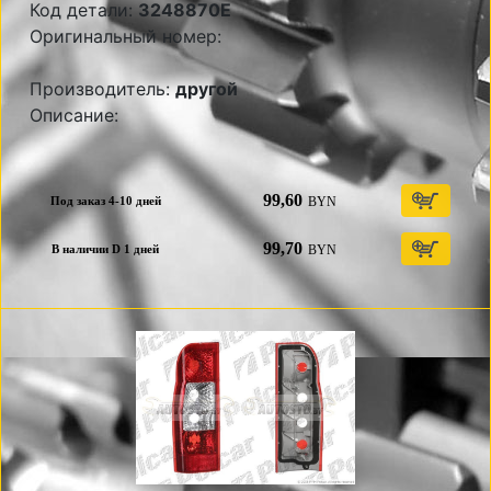
Код детали:
3248870E
Оригинальный номер:
Производитель:
другой
Описание:
99,60
BYN
Под заказ 4-10 дней
99,70
BYN
В наличии D 1 дней