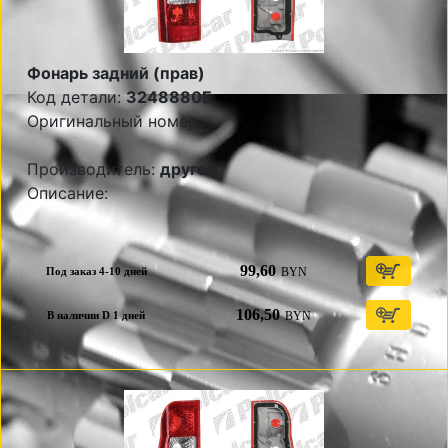
Фонарь задний (прав)
Код детали:
3248880E
Оригинальный номер:
Производитель:
другой
Описание:
99,60
BYN
Под заказ 4-10 дней
106,50
BYN
В наличии D 1 дней