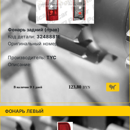
Фонарь задний (прав)
Код детали:
3248881E
Оригинальный номер:
Производитель:
TYC
Описание:
123,80
BYN
В наличии D 1 дней
ФОНАРЬ ЛЕВЫЙ