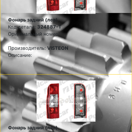
Фонарь задний (лев)
Код детали:
324887-T
Оригинальный номер:
Производитель:
VISTEON
Описание:
Фонарь задний (лев)