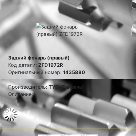
Задний фонарь (правый)
Код детали:
ZFD1972R
Оригинальный номер:
1435880
Производитель:
TYC (Тайвань)
Описание: