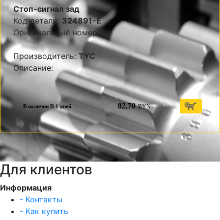
Стоп-сигнал зад
Код детали:
324891-E
Оригинальный номер:
Производитель:
TYC
Описание:
82,70
BYN
В наличии D 1 дней
Для клиентов
Информация
- Контакты
- Как купить