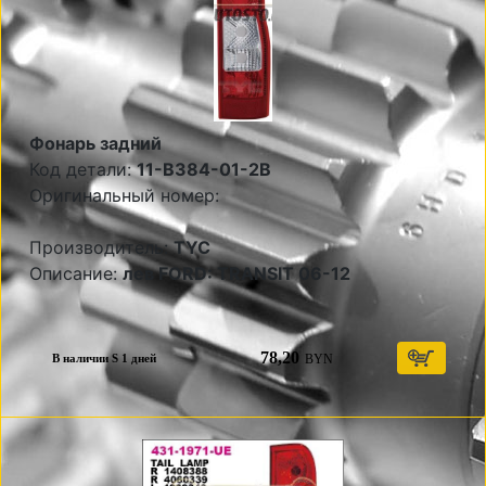
Фонарь задний
Код детали:
11-B384-01-2B
Оригинальный номер:
Производитель:
TYC
Описание:
лев FORD: TRANSIT 06-12
78,20
BYN
В наличии S 1 дней