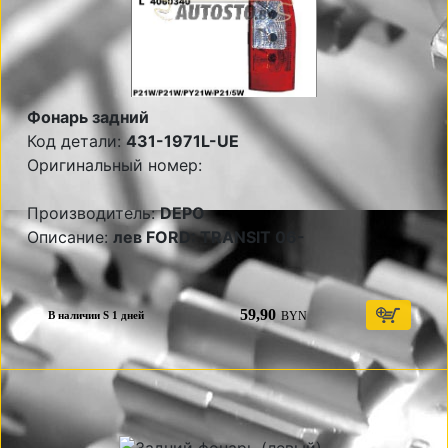
Фонарь задний
Код детали:
431-1971L-UE
Оригинальный номер:
Производитель:
DEPO
Описание:
лев FORD: TRANSIT 06-
59,90
BYN
В наличии S 1 дней