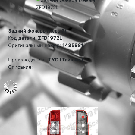
Задний фонарь (левый)
Код детали:
ZFD1972L
Оригинальный номер:
1435881
Производитель:
TYC (Тайвань)
Описание: