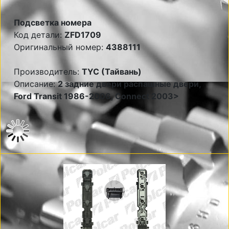
Подсветка номера
Код детали:
ZFD1709
Оригинальный номер:
4388111
Производитель:
TYC (Тайвань)
Описание:
2 задние двери распашные двери,
Ford Transit 1986-2006, Connect 2003>