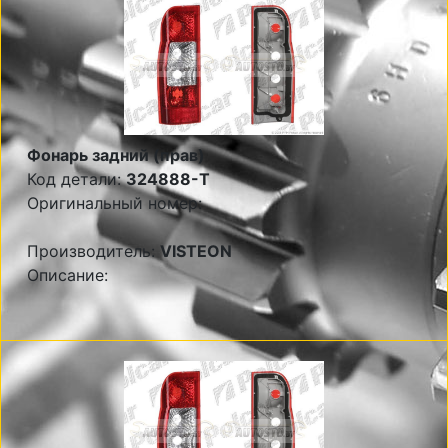
Фонарь задний (прав)
Код детали:
324888-T
Оригинальный номер:
Производитель:
VISTEON
Описание: