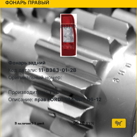
ФОНАРЬ ПРАВЫЙ
Фонарь задний
Код детали:
11-B383-01-2B
Оригинальный номер:
Производитель:
TYC
Описание:
прав FORD: TRANSIT 06-12
96,10
BYN
В наличии S 1 дней