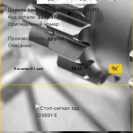
Цоколь лампы фонаря заднего (Л=П)
Код детали:
3248879
Оригинальный номер:
Производитель:
другой
Описание:
48,10
BYN
В наличии D 1 дней