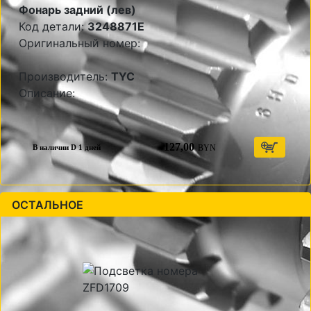
Фонарь задний (лев)
Код детали:
3248871E
Оригинальный номер:
Производитель:
TYC
Описание:
127,00
BYN
В наличии D 1 дней
ОСТАЛЬНОЕ