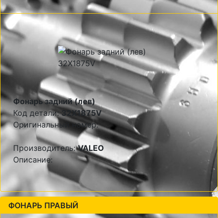
Фонарь задний (лев)
Код детали:
32X1875V
Оригинальный номер:
Производитель:
VALEO
Описание:
ФОНАРЬ ПРАВЫЙ