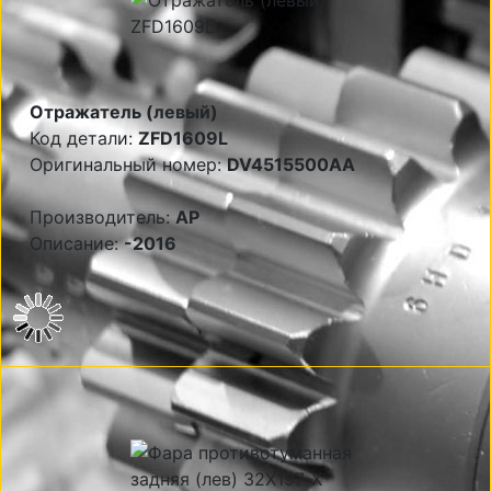
Отражатель (левый)
Код детали:
ZFD1609L
Оригинальный номер:
DV4515500AA
Производитель:
AP
Описание:
-2016