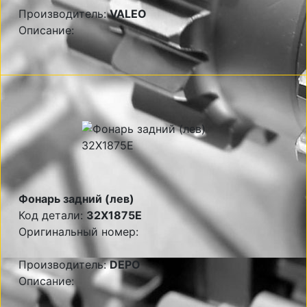
Производитель:
VALEO
Описание:
Фонарь задний (лев)
Код детали:
32X1875E
Оригинальный номер:
Производитель:
DEPO
Описание: