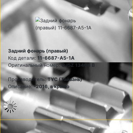
Задний фонарь (правый)
Код детали:
11-6687-A5-1A
Оригинальный номер:
CJ5Z 13404 B
Производитель:
TYC (Тайвань)
Описание:
-2016, в крыло