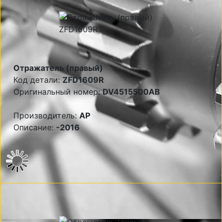
Отражатель (правый)
Код детали:
ZFD1609R
Оригинальный номер:
DV4515500AB
Производитель:
AP
Описание:
-2016