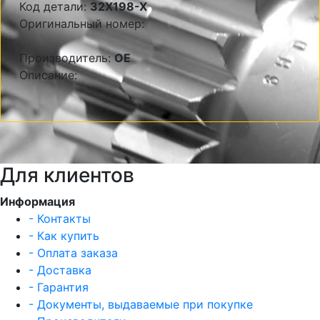
Код детали:
32X198-X
Оригинальный номер:
Производитель:
OE
Описание:
Для клиентов
Информация
- Контакты
- Как купить
- Оплата заказа
- Доставка
- Гарантия
- Документы, выдаваемые при покупке