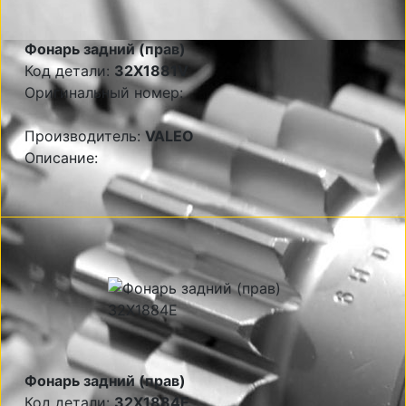
Фонарь задний (прав)
Код детали:
32X1881V
Оригинальный номер:
Производитель:
VALEO
Описание:
Фонарь задний (прав)
Код детали:
32X1884E