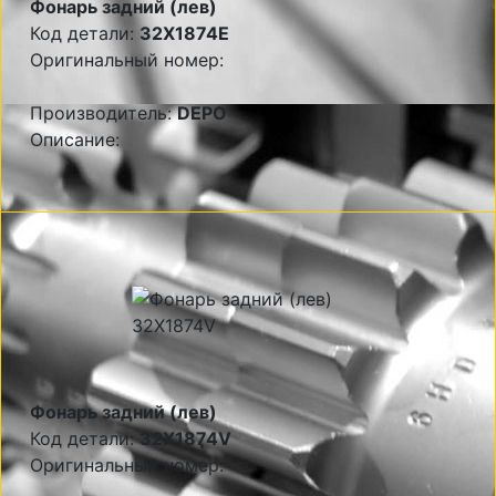
Фонарь задний (лев)
Код детали:
32X1874E
Оригинальный номер:
Производитель:
DEPO
Описание:
Фонарь задний (лев)
Код детали:
32X1874V
Оригинальный номер: