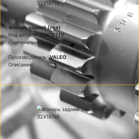
Фонарь задний (лев)
Код детали:
32X1871V
Оригинальный номер:
Производитель:
VALEO
Описание: