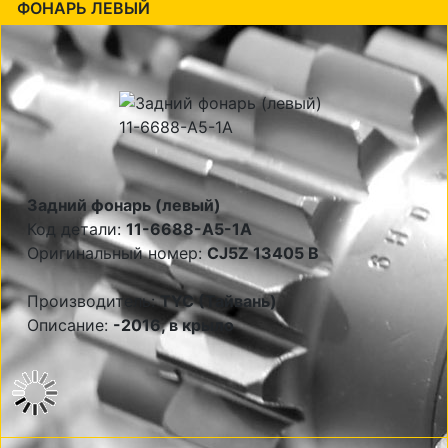
ФОНАРЬ ЛЕВЫЙ
Задний фонарь (левый)
Код детали:
11-6688-A5-1A
Оригинальный номер:
CJ5Z 13405 B
Производитель:
TYC (Тайвань)
Описание:
-2016, в крыло