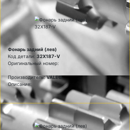
Фонарь задний (лев)
Код детали:
32X187-V
Оригинальный номер:
Производитель:
VALEO
Описание: