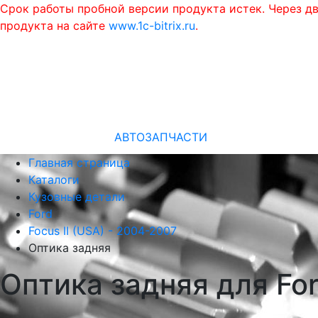
Срок работы пробной версии продукта истек. Через д
продукта на сайте
www.1c-bitrix.ru
.
АВТОЗАПЧАСТИ
Главная страница
Каталоги
Кузовные детали
Ford
Focus II (USA) - 2004-2007
Оптика задняя
Оптика задняя для For