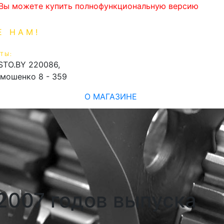
. Вы можете купить полнофункциональную версию
Е НАМ!
1-99-16
0
ТЫ:
shopping_cart
STO.BY
220086,
имошенко 8 - 359
О МАГАЗИНЕ
-2007 годов выпуска