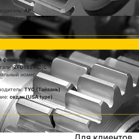
водитель:
AP
ние:
седан (USA type)
 фонарь (левый)
тали:
ZFD1924(D)L
альный номер:
водитель:
TYC (Тайвань)
ние:
седан (USA type)
Для клиентов