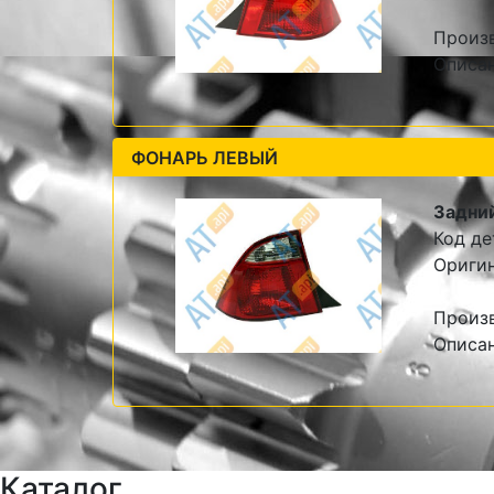
Произ
Описа
ФОНАРЬ ЛЕВЫЙ
Задний
Код де
Оригин
Произ
Описа
Каталог