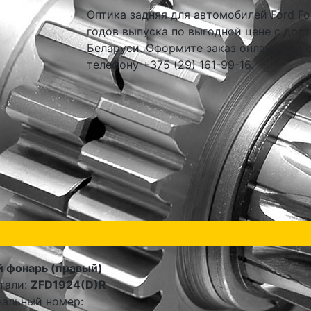
Оптика задняя для автомобилей Ford Foc
годов выпуска по выгодной цене с дост
Беларуси. Оформите заказ онлайн или 
телефону +375 (29) 161-99-16.
 фонарь (правый)
тали:
ZFD1924(D)R
альный номер: