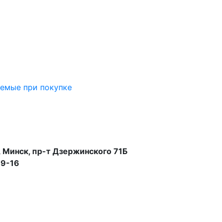
аемые при покупке
 Минск, пр-т Дзержинского 71Б
99-16