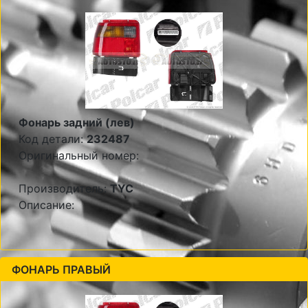
Фонарь задний (лев)
Код детали:
232487
Оригинальный номер:
Производитель:
TYC
Описание:
ФОНАРЬ ПРАВЫЙ