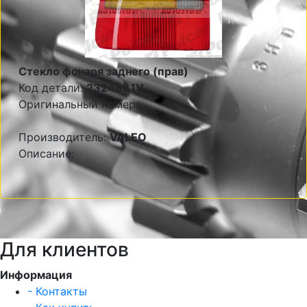
Стекло фонаря заднего (прав)
Код детали:
2324881V
Оригинальный номер:
Производитель:
VALEO
Описание:
Для клиентов
Информация
- Контакты