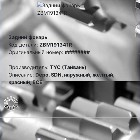
Задний фонарь
Код детали:
ZBM191341R
Оригинальный номер:
########
Производитель:
TYC (Тайвань)
Описание:
Depo, SDN, наружный, желтый,
красный, ECE