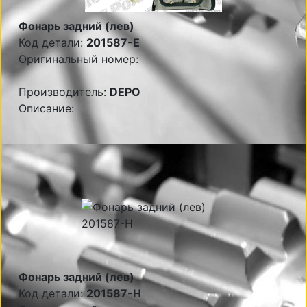
Фонарь задний (лев)
Код детали:
201587-E
Оригинальный номер:
Производитель:
DEPO
Описание:
Фонарь задний (лев)
Код детали:
201587-H