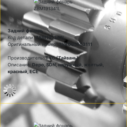
Задний фонарь
Код детали:
ZBM191341L
Оригинальный номер:
2VA005553111
Производитель:
TYC (Тайвань)
Описание:
Depo, SDN, наружный, желтый,
красный, ECE