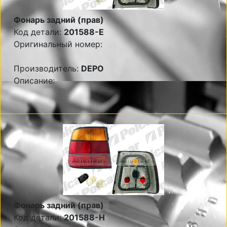
Фонарь задний (прав)
Код детали:
201588-E
Оригинальный номер:
Производитель:
DEPO
Описание:
Фонарь задний (прав)
Код детали:
201588-H