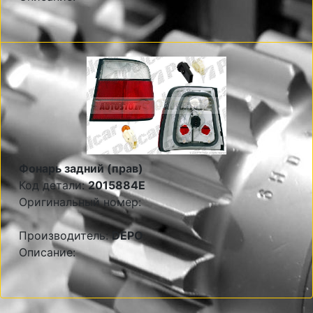
Фонарь задний (прав)
Код детали:
2015884E
Оригинальный номер:
Производитель:
DEPO
Описание: