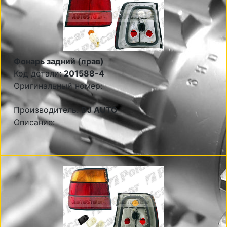
Фонарь задний (прав)
Код детали:
201588-4
Оригинальный номер:
Производитель:
DJ AUTO
Описание: