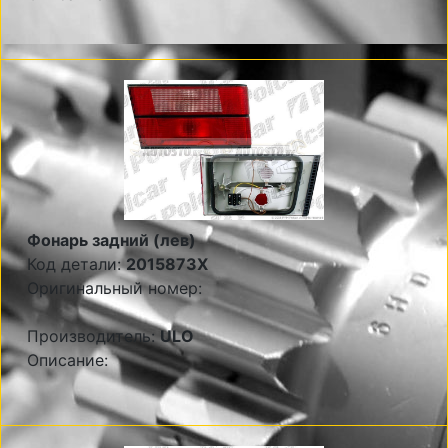
Фонарь задний (лев)
Код детали:
2015873X
Оригинальный номер:
Производитель:
ULO
Описание: