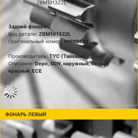
Задний фонарь
Код детали:
ZBM191322L
Оригинальный номер:
########
Производитель:
TYC (Тайвань)
Описание:
Depo, SDN, наружный, белый/
красный, ECE
ФОНАРЬ ЛЕВЫЙ