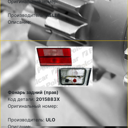
Оригинальный номер:
Производитель:
HELLA
Описание:
Фонарь задний (прав)
Код детали:
2015883X
Оригинальный номер:
Производитель:
ULO
Описание: