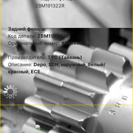
Задний фонарь
Код детали:
ZBM191322R
Оригинальный номер:
########
Производитель:
TYC (Тайвань)
Описание:
Depo, SDN, наружный, белый/
красный, ECE