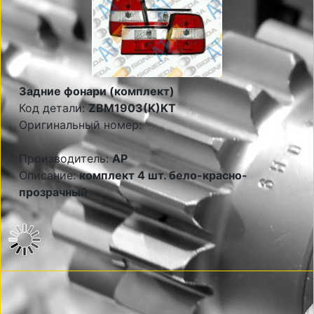
Задние фонари (комплект)
Код детали:
ZBM1903(K)KT
Оригинальный номер:
Производитель:
AP
Описание:
комплект 4 шт. бело-красно-
прозрачный