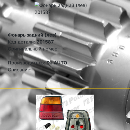
Фонарь задний (лев)
Код детали:
201587
Оригинальный номер:
Производитель:
DJ AUTO
Описание: