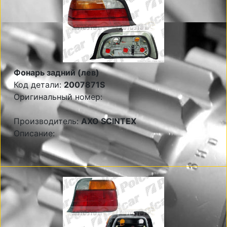
Фонарь задний (лев)
Код детали:
2007871S
Оригинальный номер:
Производитель:
AXO SCINTEX
Описание: