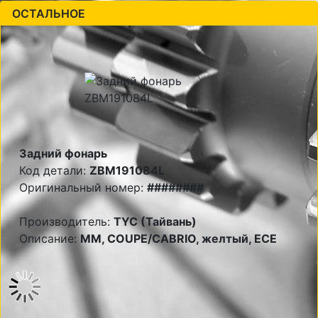
ОСТАЛЬНОЕ
Задний фонарь
Код детали:
ZBM191084L
Оригинальный номер:
########
Производитель:
TYC (Тайвань)
Описание:
MM, COUPE/CABRIO, желтый, ECE