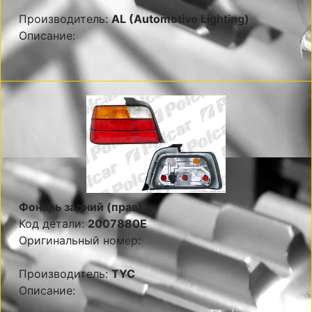
Производитель:
AL (Automotive Lighting)
Описание:
Фонарь задний (прав)
Код детали:
2007880E
Оригинальный номер:
Производитель:
TYC
Описание: