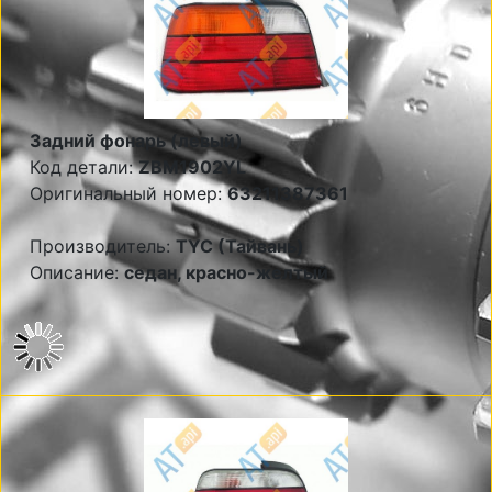
Задний фонарь (левый)
Код детали:
ZBM1902YL
Оригинальный номер:
63211387361
Производитель:
TYC (Тайвань)
Описание:
седан, красно-желтый