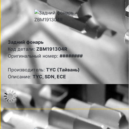
Задний фонарь
Код детали:
ZBM191304R
Оригинальный номер:
########
Производитель:
TYC (Тайвань)
Описание:
TYC, SDN, ECE