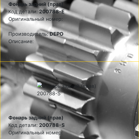
Фонарь задний (прав)
Код детали:
200788-E
Оригинальный номер:
Производитель:
DEPO
Описание:
Фонарь задний (прав)
Код детали:
200788-S
Оригинальный номер: