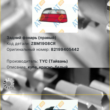
Задний фонарь (правый)
Код детали:
ZBM1908CR
Оригинальный номер:
82199405442
Производитель:
TYC (Тайвань)
Описание:
купе, красно-белый