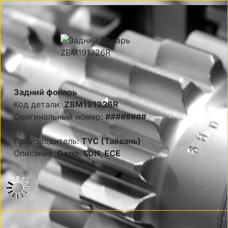
Задний фонарь
Код детали:
ZBM191326R
Оригинальный номер:
########
Производитель:
TYC (Тайвань)
Описание:
Depo, SDN, ECE