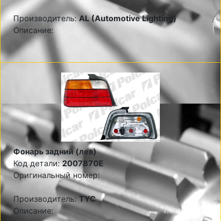
Производитель:
AL (Automotive Lighting)
Описание:
Фонарь задний (лев)
Код детали:
2007870E
Оригинальный номер:
Производитель:
TYC
Описание: