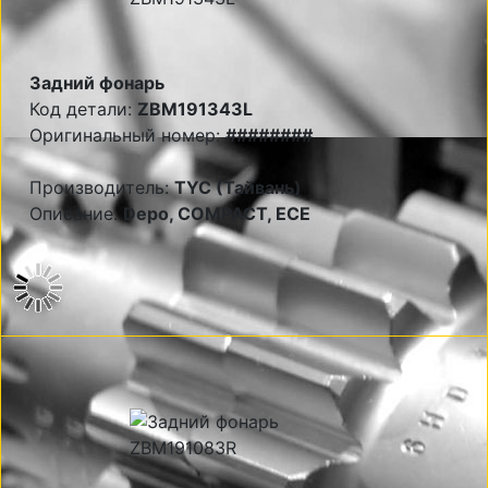
Задний фонарь
Код детали:
ZBM191343L
Оригинальный номер:
########
Производитель:
TYC (Тайвань)
Описание:
Depo, COMPACT, ECE