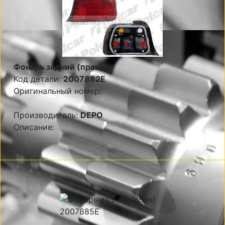
Фонарь задний (прав)
Код детали:
2007882E
Оригинальный номер:
Производитель:
DEPO
Описание: