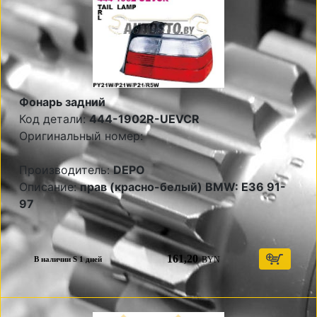
Фонарь задний
Код детали:
444-1902R-UEVCR
Оригинальный номер:
Производитель:
DEPO
Описание:
прав (красно-белый) BMW: E36 91-
97
161,20
BYN
В наличии S 1 дней