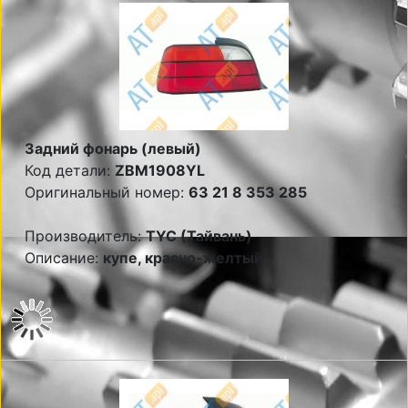
Задний фонарь (левый)
Код детали:
ZBM1908YL
Оригинальный номер:
63 21 8 353 285
Производитель:
TYC (Тайвань)
Описание:
купе, красно-желтый