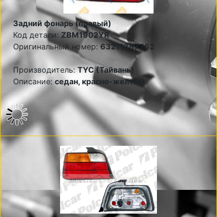
Задний фонарь (правый)
Код детали:
ZBM1902YR
Оригинальный номер:
63211387362
Производитель:
TYC (Тайвань)
Описание:
седан, красно-желтый