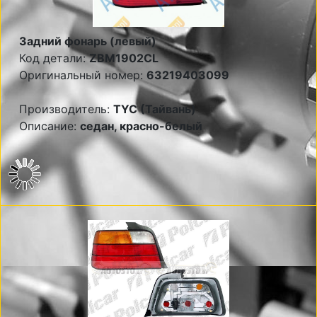
Задний фонарь (левый)
Код детали:
ZBM1902CL
Оригинальный номер:
63219403099
Производитель:
TYC (Тайвань)
Описание:
седан, красно-белый