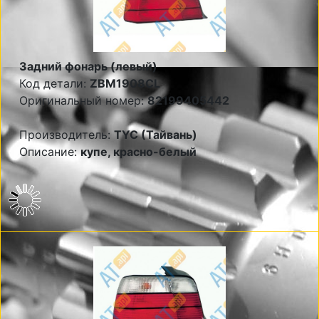
Задний фонарь (левый)
Код детали:
ZBM1908CL
Оригинальный номер:
82199405442
Производитель:
TYC (Тайвань)
Описание:
купе, красно-белый