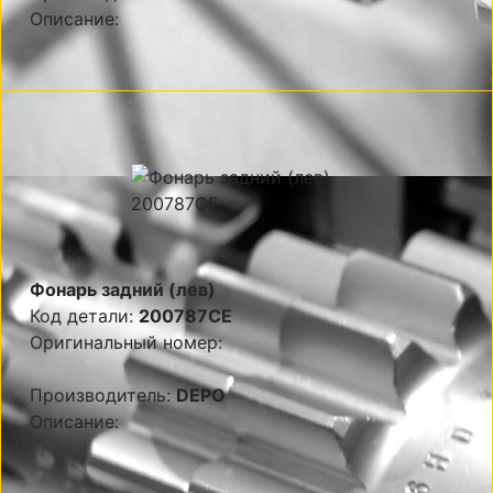
Описание:
Фонарь задний (лев)
Код детали:
200787CE
Оригинальный номер:
Производитель:
DEPO
Описание: