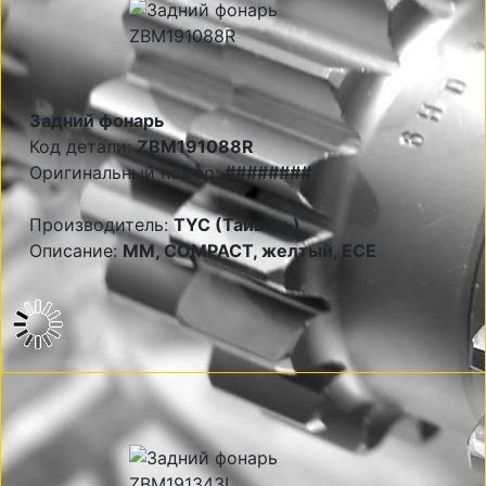
Задний фонарь
Код детали:
ZBM191088R
Оригинальный номер:
########
Производитель:
TYC (Тайвань)
Описание:
MM, COMPACT, желтый, ECE