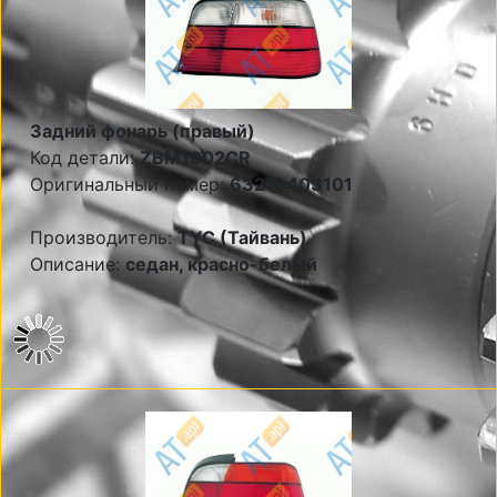
Задний фонарь (правый)
Код детали:
ZBM1902CR
Оригинальный номер:
63219403101
Производитель:
TYC (Тайвань)
Описание:
седан, красно-белый