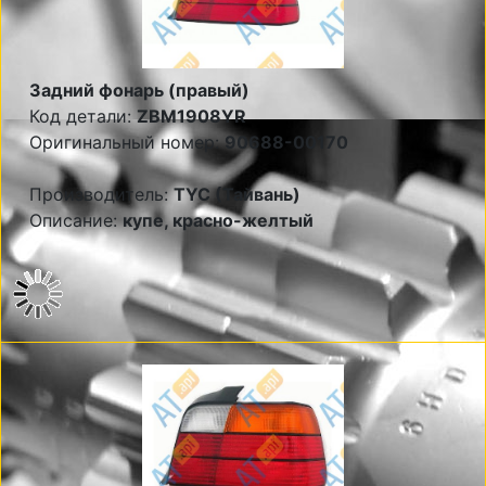
Задний фонарь (правый)
Код детали:
ZBM1908YR
Оригинальный номер:
90688-00170
Производитель:
TYC (Тайвань)
Описание:
купе, красно-желтый