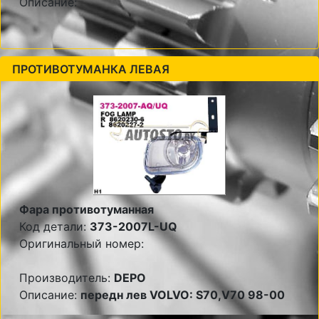
Описание:
ПРОТИВОТУМАНКА ЛЕВАЯ
Фара противотуманная
Код детали:
373-2007L-UQ
Оригинальный номер:
Производитель:
DEPO
Описание:
передн лев VOLVO: S70,V70 98-00