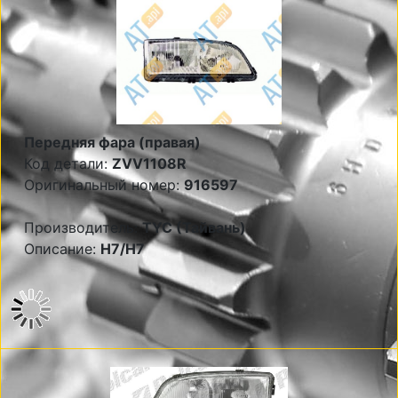
Передняя фара (правая)
Код детали:
ZVV1108R
Оригинальный номер:
916597
Производитель:
TYC (Тайвань)
Описание:
Н7/Н7