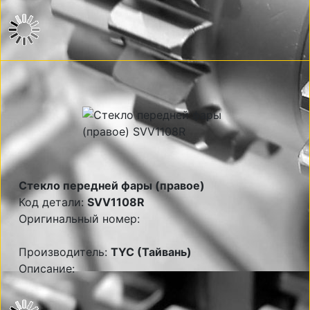
Стекло передней фары (правое)
Код детали:
SVV1108R
Оригинальный номер:
Производитель:
TYC (Тайвань)
Описание: