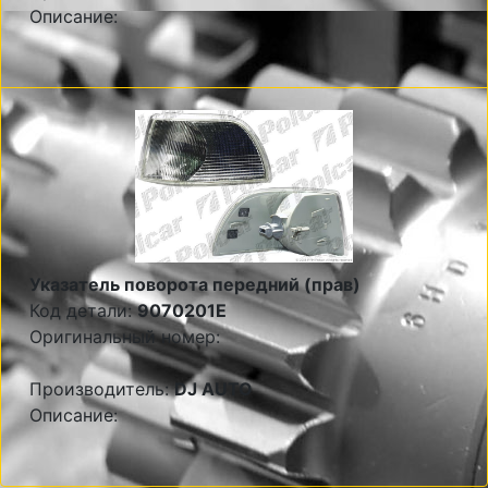
Описание:
Указатель поворота передний (прав)
Код детали:
9070201E
Оригинальный номер:
Производитель:
DJ AUTO
Описание: