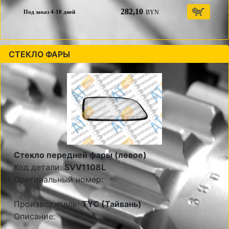
282,10
BYN
Под заказ 4-10 дней
СТЕКЛО ФАРЫ
Стекло передней фары (левое)
Код детали:
SVV1108L
Оригинальный номер:
Производитель:
TYC (Тайвань)
Описание: