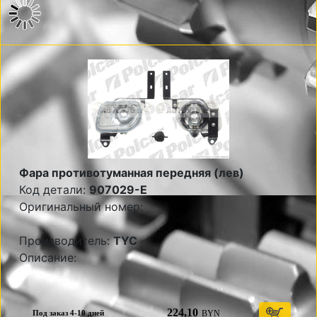
Фара противотуманная передняя (лев)
Код детали:
907029-E
Оригинальный номер:
Производитель:
TYC
Описание:
224,10
BYN
Под заказ 4-10 дней