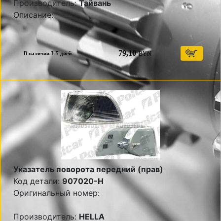
Производитель:
Тайвань
Описание:
79,10
BYN
В наличии 3-5 дней
Указатель поворота передний (прав)
Код детали:
907020-H
Оригинальный номер:
Производитель:
HELLA