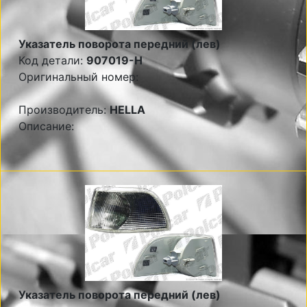
Указатель поворота передний (лев)
Код детали:
907019-H
Оригинальный номер:
Производитель:
HELLA
Описание:
Указатель поворота передний (лев)