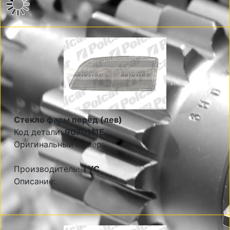
Стекло фары перед (лев)
Код детали:
9070111E
Оригинальный номер:
Производитель:
TYC
Описание: