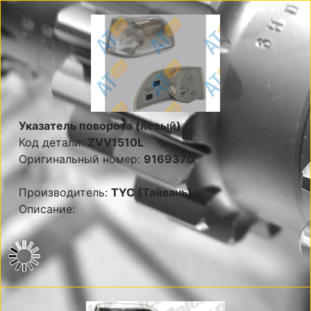
Указатель поворота (левый)
Код детали:
ZVV1510L
Оригинальный номер:
9169370
Производитель:
TYC (Тайвань)
Описание: