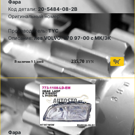
Фара
Код детали:
20-5484-08-2B
Оригинальный номер:
Производитель:
TYC
Описание:
лев VOLVO: S70 97-00 с МК/ЭК
235,70
BYN
В наличии S 1 дней
Фара