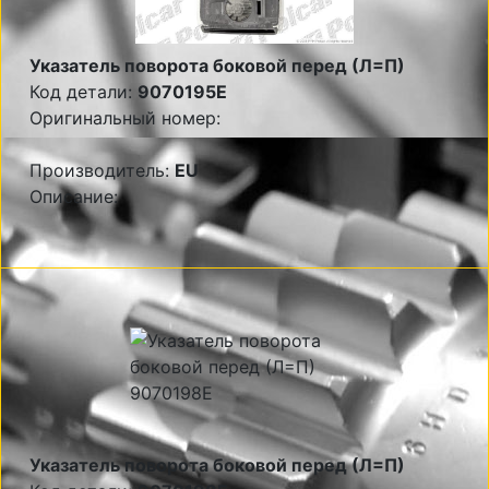
Указатель поворота боковой перед (Л=П)
Код детали:
9070195E
Оригинальный номер:
Производитель:
EU
Описание:
Указатель поворота боковой перед (Л=П)