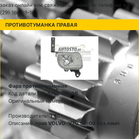
заказ онлайн или свяжитесь с нами по телефону +375
(29) 161-99-16.
ПРОТИВОТУМАНКА ПРАВАЯ
Фара противотуманная
Код детали:
19-5755-05-9B
Оригинальный номер:
Производитель:
TYC
Описание:
прав VOLVO: V70 97-00 без ламп