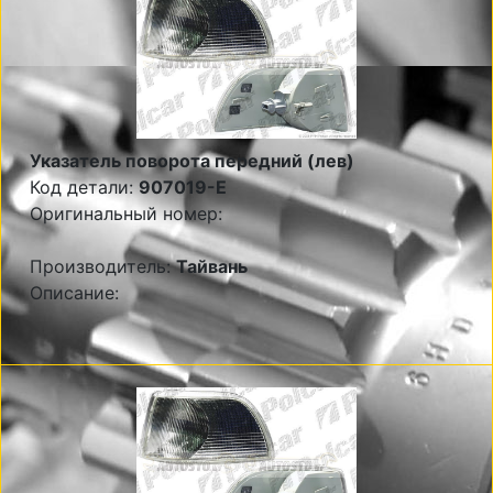
Указатель поворота передний (лев)
Код детали:
907019-E
Оригинальный номер:
Производитель:
Тайвань
Описание: