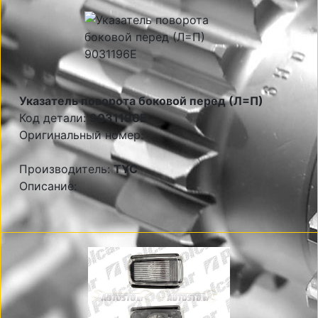
Указатель поворота боковой перед (Л=П)
Код детали:
9031196E
Оригинальный номер:
Производитель:
TYC
Описание: