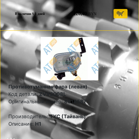
120,40
BYN
В наличии S 1 дней
Противотуманная фара (левая)
Код детали:
ZVV2008L
Оригинальный номер:
8618587
Производитель:
TYC (Тайвань)
Описание:
Н1