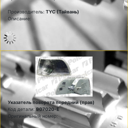
Производитель:
TYC (Тайвань)
Описание:
Указатель поворота передний (прав)
Код детали:
907020-E
Оригинальный номер: