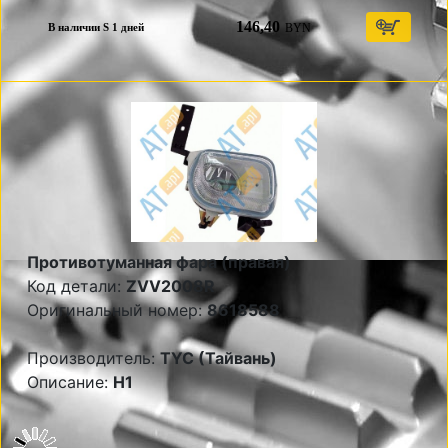
146,40
BYN
В наличии S 1 дней
Противотуманная фара (правая)
Код детали:
ZVV2008R
Оригинальный номер:
8618588
Производитель:
TYC (Тайвань)
Описание:
Н1