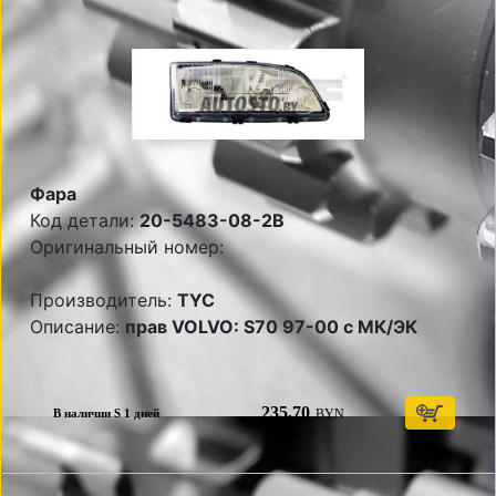
Фара
Код детали:
20-5483-08-2B
Оригинальный номер:
Производитель:
TYC
Описание:
прав VOLVO: S70 97-00 с МК/ЭК
235,70
BYN
В наличии S 1 дней