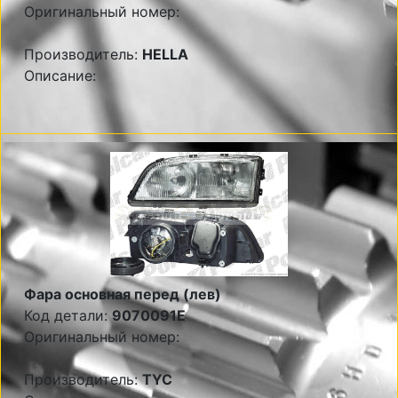
Оригинальный номер:
Производитель:
HELLA
Описание:
Фара основная перед (лев)
Код детали:
9070091E
Оригинальный номер:
Производитель:
TYC