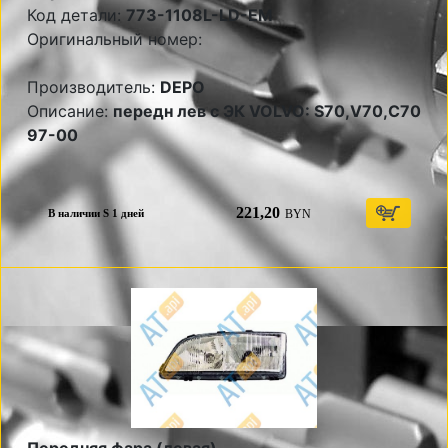
Код детали:
773-1108L-LD-EM
Оригинальный номер:
Производитель:
DEPO
Описание:
передн лев с ЭК VOLVO: S70,V70,C70
97-00
221,20
BYN
В наличии S 1 дней