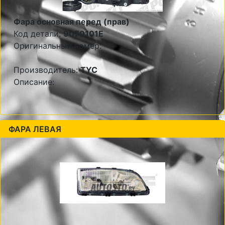
Фара основная перед (прав)
Код детали:
9070101E
Оригинальный номер:
Производитель:
TYC
Описание:
ФАРА ЛЕВАЯ