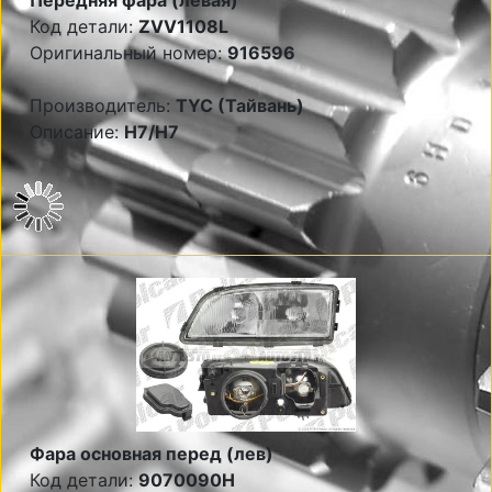
Передняя фара (левая)
Код детали:
ZVV1108L
Оригинальный номер:
916596
Производитель:
TYC (Тайвань)
Описание:
Н7/Н7
Фара основная перед (лев)
Код детали:
9070090H