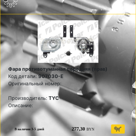
Фара противотуманная передняя (прав)
Код детали:
907030-E
Оригинальный номер:
Производитель:
TYC
Описание:
277,30
BYN
В наличии 3-5 дней