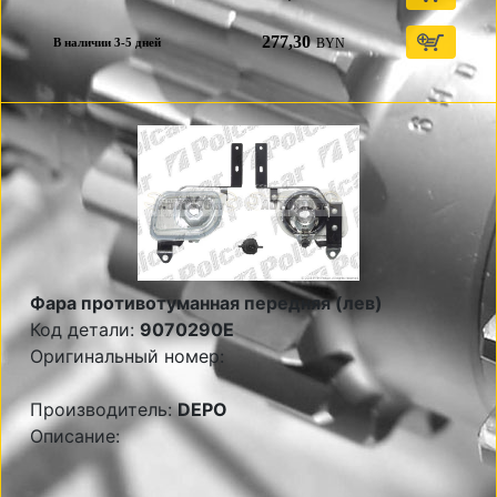
277,30
BYN
В наличии 3-5 дней
Фара противотуманная передняя (лев)
Код детали:
9070290E
Оригинальный номер:
Производитель:
DEPO
Описание: