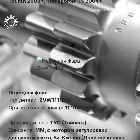
Touran 2003>, Transporter T5 2004>
Передняя фара
Код детали:
ZVW111180L
Оригинальный номер:
1T1941753A
Производитель:
TYC (Тайвань)
Описание:
MM, с мотором регулировки
дальности света, Би-Ксенон (Двойной ксенон