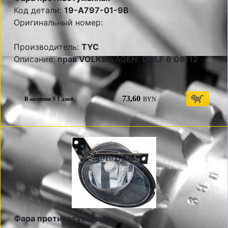
Код детали:
19-A797-01-9B
Оригинальный номер:
Производитель:
TYC
Описание:
прав VOLKSWAGEN: GOLF 6 08-12
73,60
BYN
В наличии S 1 дней
Фара противотуманная