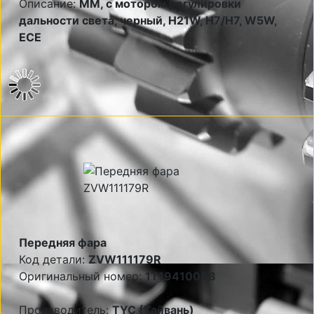
Описание:
MM, с мотором регулировки
дальности света, черный, H21W, Н7/Н7, W5W,
ECE
Передняя фара
Код детали:
ZVW111179R
Оригинальный номер:
1T1941006B
Производитель:
TYC (Тайвань)