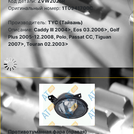
Код детали:
ZVW2025R
Оригинальный номер:
1T0941700C
Производитель:
TYC (Тайвань)
Описание:
Caddy III 2004>, Eos 03.2006>, Golf
Plus 2005-12.2008, Polo, Passat CC, Tiguan
2007>, Touran 02.2003>
Противотуманная фара (правая)