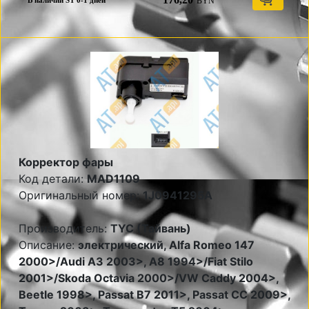
BYN
В наличии ST 0-1 дней
Корректор фары
Код детали:
MAD1109
Оригинальный номер:
1J0941295A
Производитель:
TYC (Тайвань)
Описание:
электрический, Alfa Romeo 147
2000>/Audi A3 2003>, A8 1994>/Fiat Stilo
2001>/Skoda Octavia 2000>/VW Caddy 2004>,
Beetle 1998>, Passat B7 2011>, Passat CC 2009>,