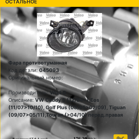
ОСТАЛЬНОЕ
Фара противотуманная
Код детали:
045093
Оригинальный номер:
Производитель:
VALEO
Описание:
VW Caddy 3 (12/04>),Eos
(11/07>10/10), Golf Plus (08/05>02/09), Tiguan
(09/07>05/11),Touran (>04/10) перед.правая
176,20