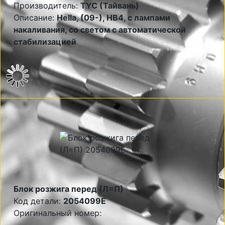
Производитель:
TYC (Тайвань)
Описание:
Hella, (09-), HB4, с лампами
накаливания, со светом с автоматической
стабилизацией
Блок розжига перед (Л=П)
Код детали:
2054099E
Оригинальный номер: