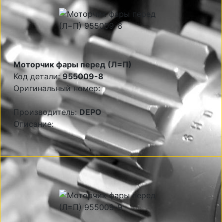
Моторчик фары перед (Л=П)
Код детали:
955009-8
Оригинальный номер:
Производитель:
DEPO
Описание: