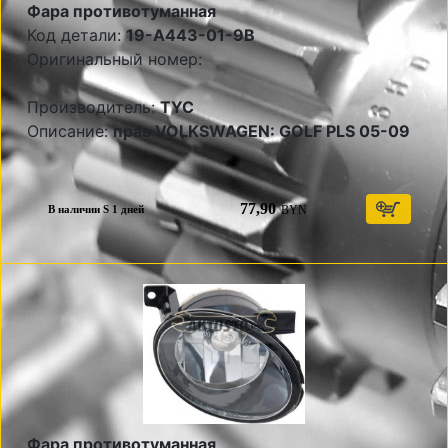
Фара противотуманная
Код детали:
19-A443-01-9B
Оригинальный номер:
Производитель:
TYC
Описание:
прав VOLKSWAGEN: GOLF PLS 05-09
77,90
BYN
В наличии S 1 дней
Фара противотуманная