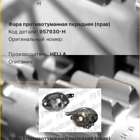
Фара противотуманная передняя (прав)
Код детали:
957930-H
Оригинальный номер:
Производитель:
HELLA
Описание:
Фара противотуманная передняя (прав)