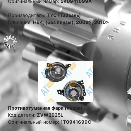
Оригинальный номер:
5K0941699A
Производитель:
TYC (Тайвань)
Описание:
НВ4, (без линзы), 2006>, 2010>
Противотуманная фара (левая)
Код детали:
ZVW2025L
Оригинальный номер:
1T0941699C