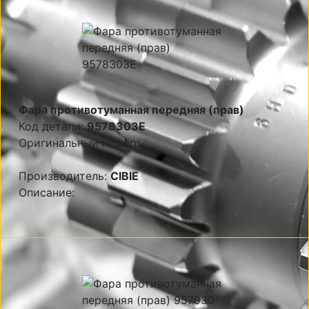
Фара противотуманная передняя (прав)
Код детали:
9578303E
Оригинальный номер:
Производитель:
CIBIE
Описание: