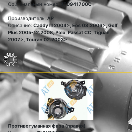
Оригинальный номер:
1T0941700C
Производитель:
AP
Описание:
Caddy III 2004>, Eos 03.2006>, Golf
Plus 2005-12.2008, Polo, Passat CC, Tiguan
2007>, Touran 02.2003>
Противотуманная фара (правая)