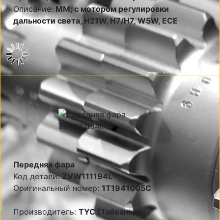
Описание:
MM, с мотором регулировки
дальности света, H21W, Н7/Н7, W5W, ECE
Передняя фара
Код детали:
ZVW111194L
Оригинальный номер:
1T1941005C
Производитель:
TYC (Тайвань)