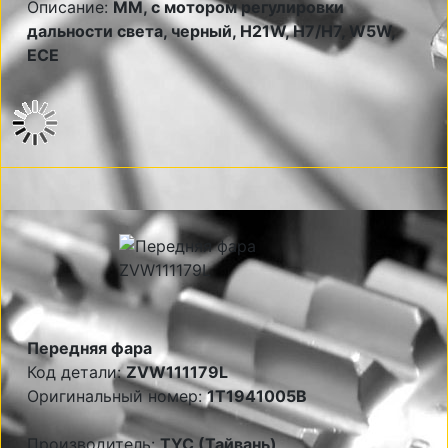
Описание:
MM, с мотором регулировки
дальности света, черный, H21W, Н7/Н7, W5W,
ECE
Передняя фара
Код детали:
ZVW111179L
Оригинальный номер:
1T1941005B
Производитель:
TYC (Тайвань)