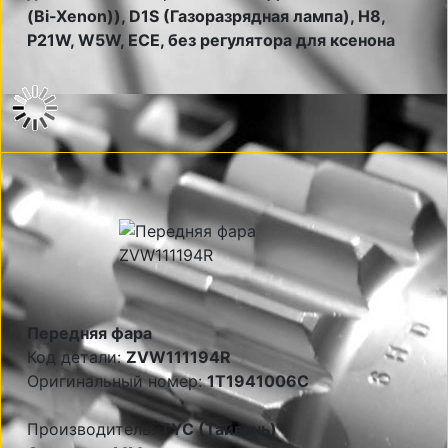
(Bi-Xenon)), D1S (Газоразрядная лампа), H8,
P21W, W5W, ECE, без регулятора для ксенона
Передняя фара
Код детали:
ZVW111194R
Оригинальный номер:
1T1941006C
Производитель:
TYC (Тайвань)