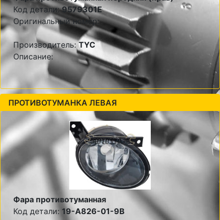
Код детали:
9579301E
Оригинальный номер:
Производитель:
TYC
Описание:
ПРОТИВОТУМАНКА ЛЕВАЯ
Фара противотуманная
Код детали:
19-A826-01-9B