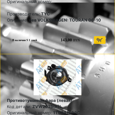
Оригинальный номер:
Производитель:
TYC
Описание:
лев VOLKSWAGEN: TOURAN 06-10
143,00
BYN
В наличии S 1 дней
Противотуманная фара (левая)
Код детали:
ZVW2025(K)L
Оригинальный номер:
1T0941699C