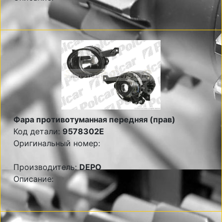
Фара противотуманная передняя (прав)
Код детали:
9578302E
Оригинальный номер:
Производитель:
DEPO
Описание: