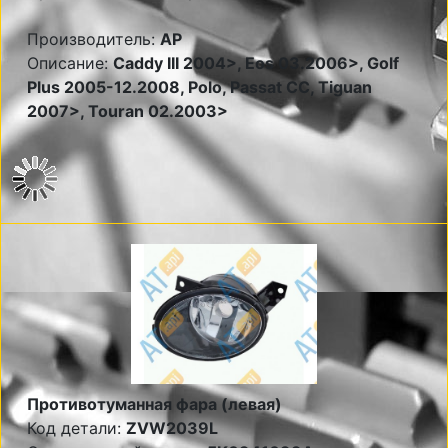
Производитель:
AP
Описание:
Caddy III 2004>, Eos 03.2006>, Golf
Plus 2005-12.2008, Polo, Passat CC, Tiguan
2007>, Touran 02.2003>
Противотуманная фара (левая)
Код детали:
ZVW2039L