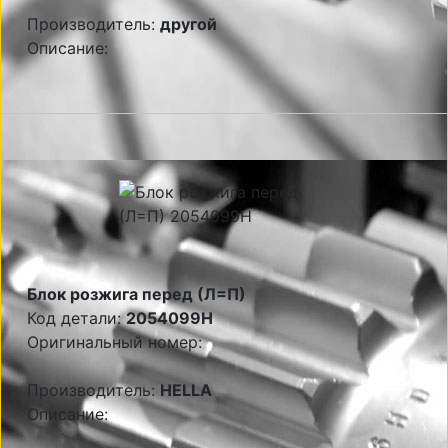
Производитель:
другой
Описание:
Блок розжига перед (Л=П)
Код детали:
2054099H
Оригинальный номер:
Производитель:
HELLA
Описание: