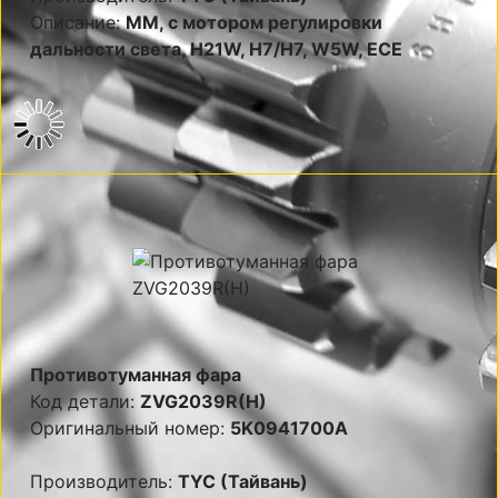
Описание:
MM, с мотором регулировки
дальности света, H21W, Н7/Н7, W5W, ECE
Противотуманная фара
Код детали:
ZVG2039R(H)
Оригинальный номер:
5K0941700A
Производитель:
TYC (Тайвань)