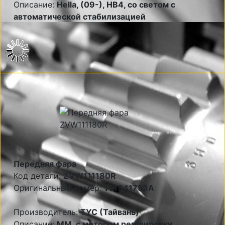
Описание:
Hella, (09-), HB4, со светом с
автоматической стабилизацией
Передняя фара
Код детали:
ZVW111180R
Оригинальный номер:
1T1941753A
Производитель:
TYC (Тайвань)
Описание:
MM, с мотором регулировки