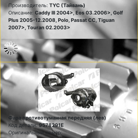
Производитель:
TYC (Тайвань)
Описание:
Caddy III 2004>, Eos 03.2006>, Golf
Plus 2005-12.2008, Polo, Passat CC, Tiguan
2007>, Touran 02.2003>
Фара противотуманная передняя (лев)
Код детали:
9578291E
Оригинальный номер: