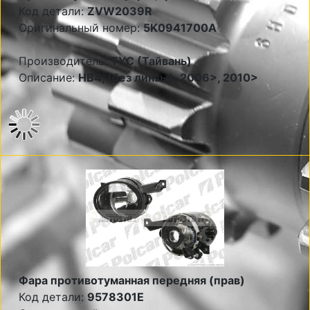
Код детали:
ZVW2039R
Оригинальный номер:
5K0941700A
Производитель:
TYC (Тайвань)
Описание:
НВ4, (без линзы), 2006>, 2010>
Фара противотуманная передняя (прав)
Код детали:
9578301E