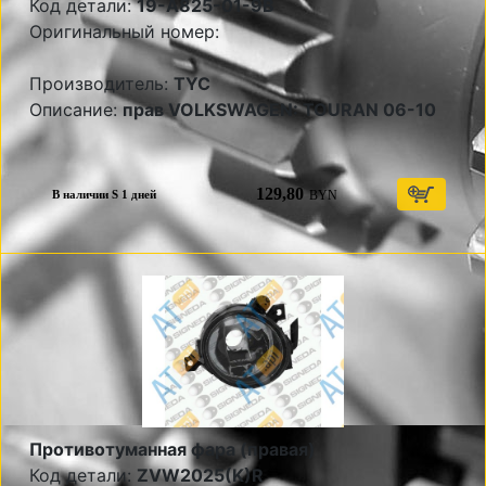
Код детали:
19-A825-01-9B
Оригинальный номер:
Производитель:
TYC
Описание:
прав VOLKSWAGEN: TOURAN 06-10
129,80
BYN
В наличии S 1 дней
Противотуманная фара (правая)
Код детали:
ZVW2025(K)R