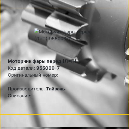
Моторчик фары перед (Л=П)
Код детали:
955009-7
Оригинальный номер:
Производитель:
Тайвань
Описание: