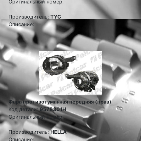
Оригинальный номер:
Производитель:
TYC
Описание:
Фара противотуманная передняя (прав)
Код детали:
9578301H
Оригинальный номер:
Производитель:
HELLA
Описание: