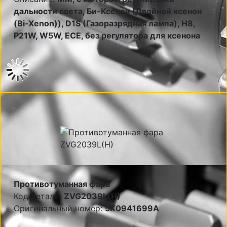
дальности света, Би-Ксенон (Двойной ксенон
(Bi-Xenon)), D1S (Газоразрядная лампа), H8,
P21W, W5W, ECE, без регулятора для ксенона
Противотуманная фара
Код детали:
ZVG2039L(H)
Оригинальный номер:
5K0941699A